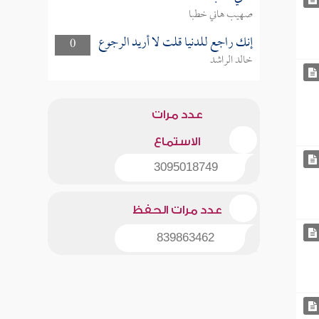
صهيب هاني خطبا
إنك راجع للدنيا قلت لا أريد الرجوع
0
خالد الراشد
عدد مرات
الاستماع
3095018749
عدد مرات الحفظ
839863462