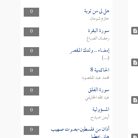
هل لى من توبة
0
حازم شومان
سورة البقرة
0
رمضان الصباغ
إمضاء .. ولدك المقصر
0
(...)
الحاكمية 8
0
محمد عبد المقصود
سورة الفلق
0
عبد الله الخليفي
المسؤولية
0
أيمن صيدح
أذان من فلسطين-بصوت صهيب
0
هاني خطبا