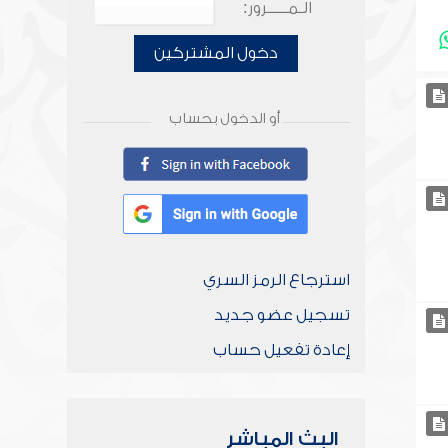
الـمـــــرور:
دخول المشتركين
أو الدخول بحساب
استرجاع الرمز السري
تسجيل عضو جديد
إعادة تفعيل حساب
البث المباشر