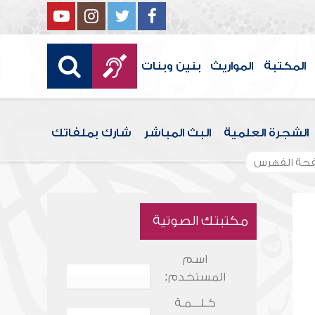
المكتبة
المواريث
بنين وبنات
الشجرة العلمية
البث المباشر
شارك بملفاتك
حة الفهرس
مكتبتك الصوتية
اسم
المستخدم:
كـلـــمـة