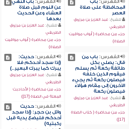
الفهرس:
باب
الفهرس:
باب النهي
المحافظة على صلاة
عن النوم قبل صلاة
العصر
العشاء وعن الحديث
بعدها
للشيخ:
عبد العزيز بن مرزوق
للشيخ:
عبد العزيز بن مرزوق
الطريفي
الطريفي
جزء من محاضرة ( أبواب مواقيت
جزء من محاضرة ( أبواب مواقيت
الصلاة)
الصلاة)
الفهرس:
باب من
الفهرس:
حديث:
قال: يصلي بكل
(إذا سجد أحدكم فلا
طائفة ركعة ثم يسلم
يبرك كما يبرك البعير..)
فيقوم الذين خلفه
للشيخ:
عبد العزيز بن مرزوق
فيصلون ركعة ثم يجيء
الطريفي
الآخرون إلى مقام هؤلاء
جزء من محاضرة ( الأحاديث
فيصلون ركعة
المعلة في الصلاة [17])
للشيخ:
عبد العزيز بن مرزوق
الطريفي
الفهرس:
حديث
وائل بن حجر: (إذا سجد
جزء من محاضرة ( كتاب الصلاة
أحدكم فليضع يديه قبل
[17])
ركبتيه)