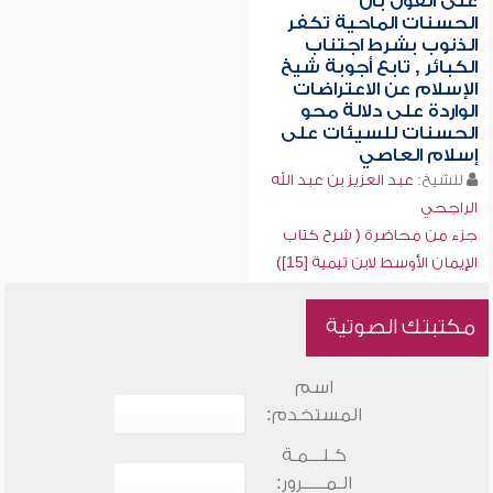
على القول بأن
الحسنات الماحية تكفر
الذنوب بشرط اجتناب
الكبائر , تابع أجوبة شيخ
الإسلام عن الاعتراضات
الواردة على دلالة محو
الحسنات للسيئات على
إسلام العاصي
للشيخ:
عبد العزيز بن عبد الله
الراجحي
جزء من محاضرة ( شرح كتاب
الإيمان الأوسط لابن تيمية [15])
مكتبتك الصوتية
اسم
المستخدم:
كـلـــمـة
الـمـــــرور: