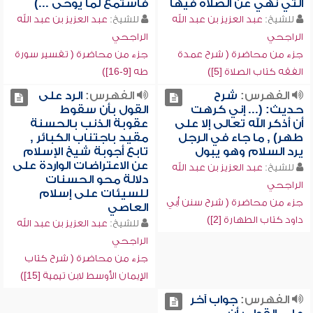
التي نهي عن الصلاة فيها
فاستمع لما يوحى ...)
للشيخ:
عبد العزيز بن عبد الله
للشيخ:
عبد العزيز بن عبد الله
الراجحي
الراجحي
جزء من محاضرة ( شرح عمدة
جزء من محاضرة ( تفسير سورة
الفقه كتاب الصلاة [5])
طه [9-16])
الفهرس:
شرح
الفهرس:
الرد على
حديث: (... إني كرهت
القول بأن سقوط
أن أذكر الله تعالى إلا على
عقوبة الذنب بالحسنة
طهر) , ما جاء في الرجل
مقيد باجتناب الكبائر ,
يرد السلام وهو يبول
تابع أجوبة شيخ الإسلام
عن الاعتراضات الواردة على
للشيخ:
عبد العزيز بن عبد الله
دلالة محو الحسنات
الراجحي
للسيئات على إسلام
جزء من محاضرة ( شرح سنن أبي
العاصي
داود كتاب الطهارة [2])
للشيخ:
عبد العزيز بن عبد الله
الراجحي
جزء من محاضرة ( شرح كتاب
الإيمان الأوسط لابن تيمية [15])
الفهرس:
جواب آخر