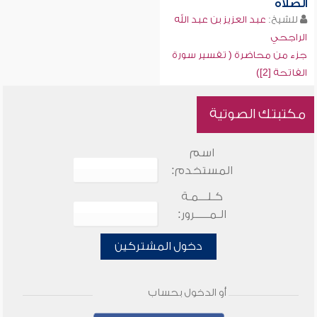
الصلاة
للشيخ:
عبد العزيز بن عبد الله
الراجحي
جزء من محاضرة ( تفسير سورة
الفاتحة [2])
مكتبتك الصوتية
اسم
المستخدم:
كـلـــمـة
الـمـــــرور:
دخول المشتركين
أو الدخول بحساب