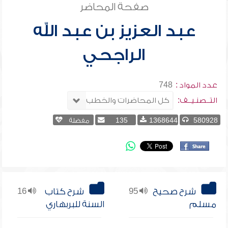
صفحة المحاضر
عبد العزيز بن عبد الله
الراجحي
عدد المواد :
748
التــصنـيــف:
580928
1368644
135
مفضلة
شرح صحيح
95
شرح كتاب
16
مسلم
السنة للبربهاري