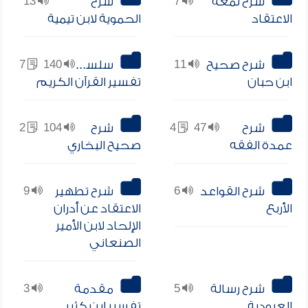
شرح لمعة
7
شرح
13
الاعتقاد
الحموية لابن تيمية
شرح صحيح
11
سلسلة
140
7
ابن حبان
تفسير القرآن الكريم
شرح
47
4
شرح
104
2
عمدة الفقه
صحيح البخاري
شرح القواعد
6
شرح تطهير
9
الأربع
الاعتقاد عن أدران
الإلحاد لابن الأمير
الصنعاني
شرح رسالة
5
مقدمة
3
العبودية
تفسير ابن كثير