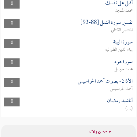
أقبل على نفسك
0
محمد المنجد
تفسير سورة النمل [88-93]
0
المنتصر الكتاني
سورة البينة
0
بهاء الدين الطوالبة
سورة هود
0
محمد جبريل
الأذان- بصوت أحمد الحراسيس
0
أحمد الحراسيس
أناشيد رمضان
0
(...)
عدد مرات