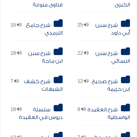
الكبرى
فتاوى منوعة
شرح سنن
25
شرح جامع
16
أبي داود
الترمذي
شرح سنن
22
شرح سنن
18
النسائي
ابن ماجة
شرح صحيح
12
شرح كشف
7
ابن خزيمة
الشبهات
شرح العقيدة
8
سلسلة
18
الواسطية
دروس في العقيدة