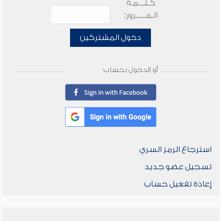
كـلـــمـة
الـمـــــرور:
دخول المشتركين
أو الدخول بحساب
استرجاع الرمز السري
تسجيل عضو جديد
إعادة تفعيل حساب