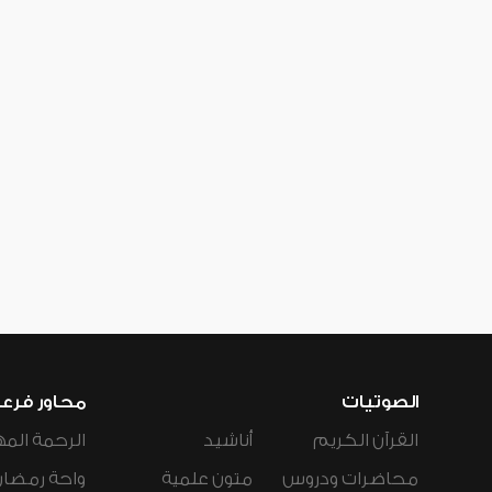
الصوتيات
محاور فرع
القرآن الكريم
أناشيد
الرحمة المه
محاضرات ودروس
متون علمية
واحة رمضان