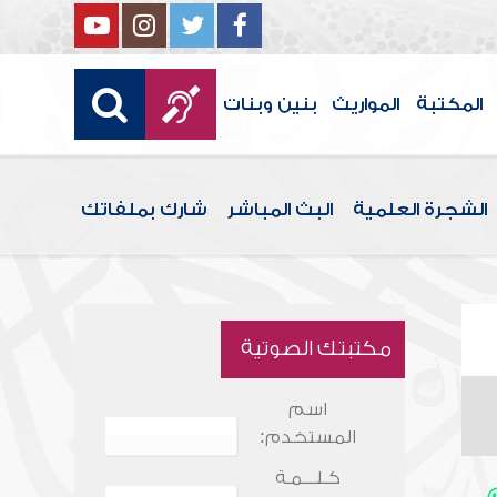
المكتبة
المواريث
بنين وبنات
الشجرة العلمية
البث المباشر
شارك بملفاتك
مكتبتك الصوتية
اسم
المستخدم:
كـلـــمـة