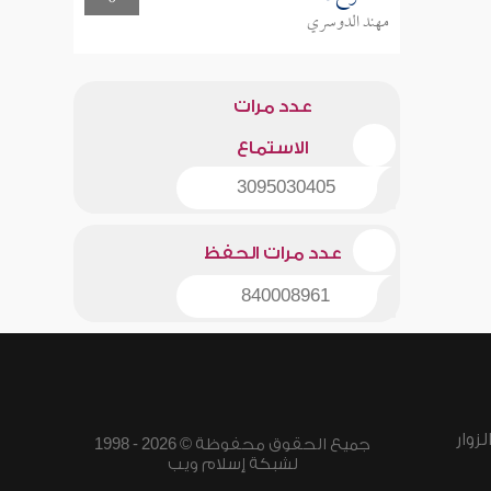
مهند الدوسري
عدد مرات
الاستماع
3095030405
عدد مرات الحفظ
840008961
زوار
جميع الحقوق محفوظة © 2026 - 1998
لشبكة إسلام ويب