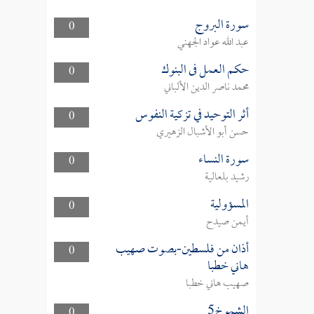
سورة البروج
0
عبد الله عواد الجهني
حكم العمل فى البنوك
0
محمد ناصر الدين الألباني
أثر التوحيد في تزكية النفوس
0
حسن أبو الأشبال الزهيري
سورة النساء
0
رشيد بلعالية
المسؤولية
0
أيمن صيدح
أذان من فلسطين-بصوت صهيب
0
هاني خطبا
صهيب هاني خطبا
الشموخ5
0