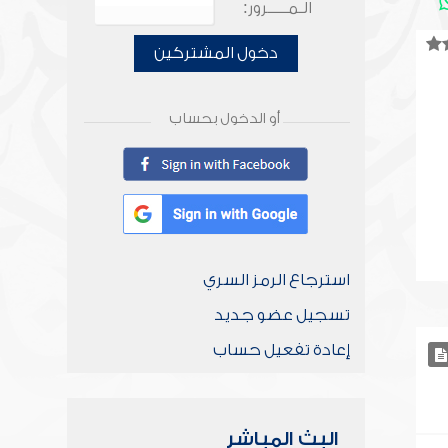
الـمـــــرور:
دخول المشتركين
أو الدخول بحساب
استرجاع الرمز السري
تسجيل عضو جديد
إعادة تفعيل حساب
البث المباشر