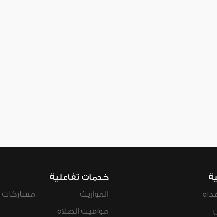
ية
خدمات تفاعلية
داة
المواريث
مشاركات ال
مواقيت الصلاة