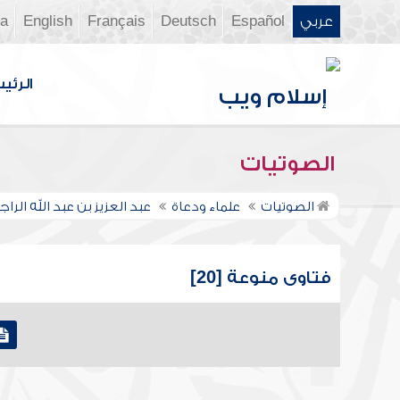
عربي
Español
Deutsch
Français
English
ia
الرئي
الصوتيات
الصوتيات
علماء ودعاة
عبد العزيز بن عبد الله الر
فتاوى منوعة [20]