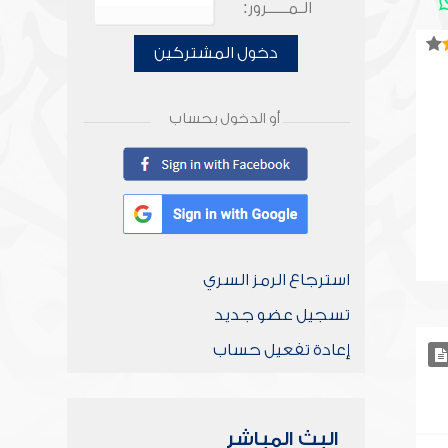
الـمـــــرور:
دخول المشتركين
أو الدخول بحساب
استرجاع الرمز السري
تسجيل عضو جديد
إعادة تفعيل حساب
البث المباشر