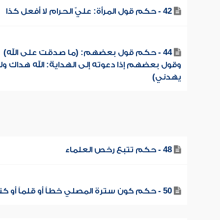
42 - حكم قول المرأة: عليّ الحرام لا أفعل كذا
44 - حكم قول بعضهم: (ما صدقت على الله)
وقول بعضهم إذا دعوته إلى الهداية: الله هداك و
يهدني)
48 - حكم تتبع رخص العلماء
50 - حكم كون سترة المصلي خطاً أو قلماً أو كتاباً