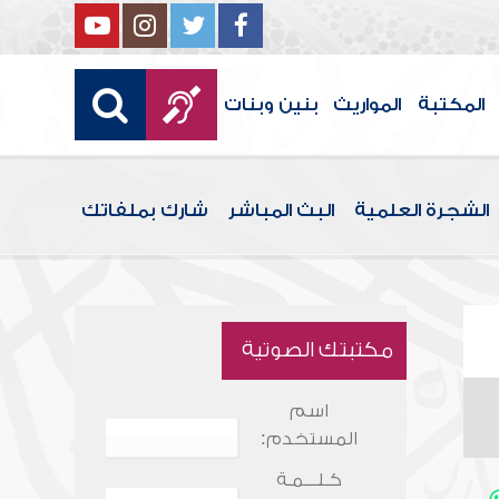
المكتبة
المواريث
بنين وبنات
الشجرة العلمية
البث المباشر
شارك بملفاتك
مكتبتك الصوتية
اسم
المستخدم:
كـلـــمـة