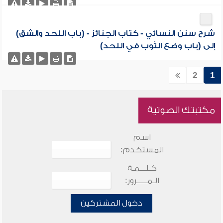
شرح سنن النسائي - كتاب الجنائز - (باب اللحد والشق)
إلى (باب وضع الثوب في اللحد)
2
1
مكتبتك الصوتية
اسم
المستخدم:
كـلـــمـة
الـمـــــرور:
دخول المشتركين