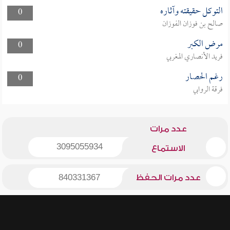
التوكل حقيقته وآثاره
0
صالح بن فوزان الفوزان
مرض الكبر
0
فريد الأنصاري المغربي
رغم الحصار
0
فرقة الروابي
عدد مرات
3095055934
الاستماع
عدد مرات الحفظ
840331367