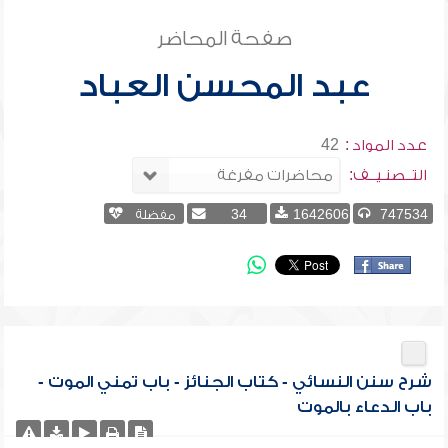
صفحة المحاضر
عبد المحسن العباد
عدد المواد :
42
التــصنـيــف:
747534
1642606
34
مفضلة
شرح سنن النسائي - كتاب الجنائز - باب تمني الموت -
باب الدعاء بالموت