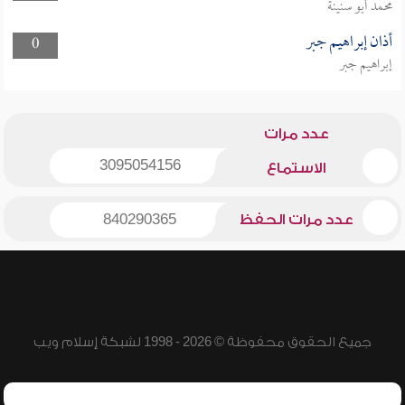
محمد أبو سنينة
أذان إبراهيم جبر
0
إبراهيم جبر
عدد مرات
3095054156
الاستماع
عدد مرات الحفظ
840290365
جميع الحقوق محفوظة © 2026 - 1998 لشبكة إسلام ويب