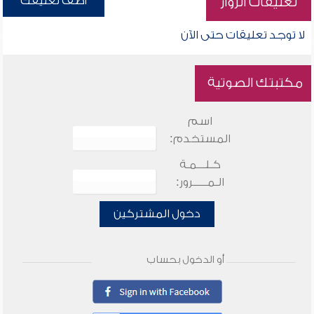
أضف تعليقك
تعليقات الزوار
لا توجد تعليقات حتى الآن
مكتبتك الصوتية
اسم
المستخدم:
كـلـــمـة
الـمـــــرور:
دخول المشتركين
أو الدخول بحساب