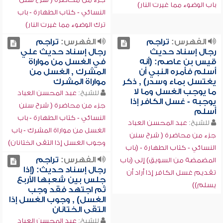
باب الوضوء مما غيرت النار)
النسائي - كتاب الطهارة - باب
ترك الوضوء مما غيرت النار)
الفهرس:
تراجم
الفهرس:
تراجم
رجال إسناد حديث
رجال إسناد حديث علي
قيس بن عاصم: (أنه
في الغسل من مواراة
أسلم فأمره النبي أن
المشرك , الغسل من
يغتسل بماء وسدر) , ذكر
مواراة المشرك
ما يوجب الغسل وما لا
للشيخ:
عبد المحسن العباد
يوجبه - غسل الكافر إذا
جزء من محاضرة ( شرح سنن
أسلم
النسائي - كتاب الطهارة - باب
للشيخ:
عبد المحسن العباد
الغسل من مواراة المشرك - باب
جزء من محاضرة ( شرح سنن
وجوب الغسل إذا التقى الختانان)
النسائي - كتاب الطهارة - (باب
الفهرس:
تراجم
المضمضة من السويق) إلى (باب
رجال إسناد حديث: (إذا
تقديم غسل الكافر إذا أراد أن
جلس بين شعبها الأربع
يسلم))
ثم اجتهد فقد وجب
الغسل) , وجوب الغسل إذا
التقى الختانان
للشيخ:
عبد المحسن العباد