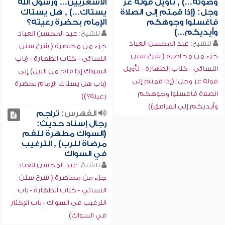
وضوئه...) , تأويل قوله عز
الأشعريين... ورسول الله
وجل: (إذا قمتم إلى الصلاة
يستاك...) , هل يستاك
فاغسلوا وجوهكم
الإمام بحضرة رعيته؟
وأيديكم...)
للشيخ:
عبد المحسن العباد
للشيخ:
عبد المحسن العباد
جزء من محاضرة ( شرح سنن
جزء من محاضرة ( شرح سنن
النسائي - كتاب الطهارة - (باب
النسائي - كتاب الطهارة - تأويل
السواك إذا قام من الليل) إلى
قوله عز وجل: (إذا قمتم إلى
(باب هل يستاك الإمام بحضرة
الصلاة فاغسلوا وجوهكم
رعيته؟))
وأيديكم إلى المرافق))
الفهرس:
تراجم
رجال إسناد حديث:
(السواك مطهرة للفم
مرضاة للرب) , الترغيب
في السواك
للشيخ:
عبد المحسن العباد
جزء من محاضرة ( شرح سنن
النسائي - كتاب الطهارة - باب
الترغيب في السواك - باب الإكثار
في السواك)