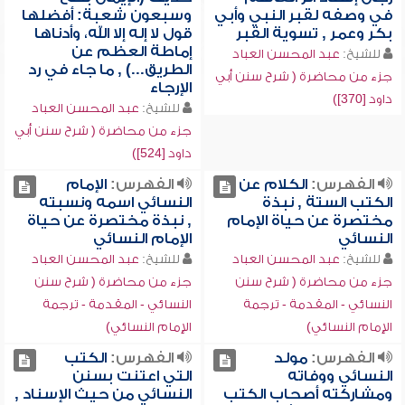
في وصفه لقبر النبي وأبي
وسبعون شعبة: أفضلها
بكر وعمر , تسوية القبر
قول لا إله إلا الله، وأدناها
إماطة العظم عن
للشيخ:
عبد المحسن العباد
الطريق...) , ما جاء في رد
جزء من محاضرة ( شرح سنن أبي
الإرجاء
داود [370])
للشيخ:
عبد المحسن العباد
جزء من محاضرة ( شرح سنن أبي
داود [524])
الفهرس:
الكلام عن
الفهرس:
الإمام
الكتب الستة , نبذة
النسائي اسمه ونسبته
مختصرة عن حياة الإمام
, نبذة مختصرة عن حياة
النسائي
الإمام النسائي
للشيخ:
عبد المحسن العباد
للشيخ:
عبد المحسن العباد
جزء من محاضرة ( شرح سنن
جزء من محاضرة ( شرح سنن
النسائي - المقدمة - ترجمة
النسائي - المقدمة - ترجمة
الإمام النسائي)
الإمام النسائي)
الفهرس:
مولد
الفهرس:
الكتب
النسائي ووفاته
التي اعتنت بسنن
ومشاركته أصحاب الكتب
النسائي من حيث الإسناد ,