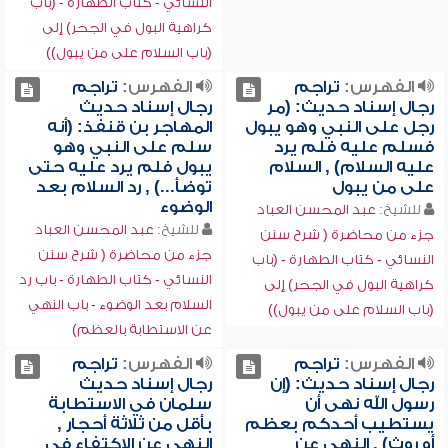
النسائي - كتاب الطهارة - (باب
كراهية البول في الجحر) إلى
(باب السلام على من يبول))
الفهرس:
تراجم
الفهرس:
تراجم
رجال إسناد حديث: (مر
رجال إسناد حديث
رجل على النبي وهو يبول
المهاجر بن قنفذ: (أنه
فسلم عليه فلم يرد
سلم على النبي وهو
عليه السلام) , السلام
يبول فلم يرد عليه حتى
على من يبول
توضأ...) , رد السلام بعد
الوضوء
للشيخ:
عبد المحسن العباد
للشيخ:
عبد المحسن العباد
جزء من محاضرة ( شرح سنن
جزء من محاضرة ( شرح سنن
النسائي - كتاب الطهارة - (باب
النسائي - كتاب الطهارة - باب رد
كراهية البول في الجحر) إلى
السلام بعد الوضوء - باب النهي
(باب السلام على من يبول))
عن الاستطابة بالعظم)
الفهرس:
تراجم
الفهرس:
تراجم
رجال إسناد حديث: (إن
رجال إسناد حديث
رسول الله نهى أن
سلمان في الاستطابة
يستطيب أحدكم بعظم
بأقل من ثلاثة أحجار ,
أو روث) , النهي عن
النهي عن الاكتفاء في