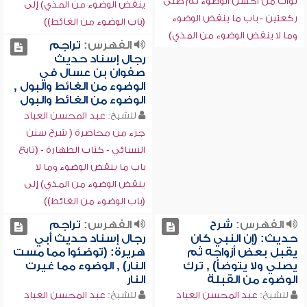
ثواب من أحسن الوضوء ثم صلى
ينقض الوضوء من المذي) إلى
ركعتين - باب ما ينقض الوضوء
(باب الوضوء من الغائط))
وما لا ينقض الوضوء من المذي)
الفهرس:
تراجم
رجال إسناد حديث
صفوان بن عسال في
الوضوء من الغائط والبول ,
الوضوء من الغائط والبول
للشيخ:
عبد المحسن العباد
جزء من محاضرة ( شرح سنن
النسائي - كتاب الطهارة - (تابع
باب ما ينقض الوضوء وما لا
ينقض الوضوء من المذي) إلى
(باب الوضوء من الغائط))
الفهرس:
شرح
الفهرس:
تراجم
حديث: (إن النبي كان
رجال إسناد حديث أبي
يقبل بعض أزواجه ثم
هريرة: (توضئوا مما مست
يصلي ولا يتوضأ) , ترك
النار) , الوضوء مما غيرت
الوضوء من القبلة
النار
للشيخ:
عبد المحسن العباد
للشيخ:
عبد المحسن العباد