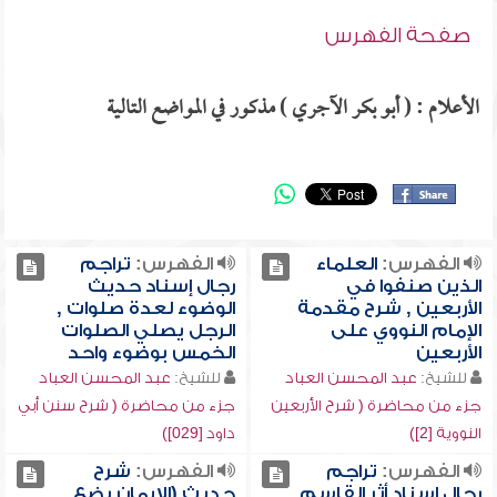
صفحة الفهرس
الأعلام : ( أبو بكر الآجري ) مذكور في المواضع التالية
الفهرس:
العلماء
الفهرس:
تراجم
الذين صنفوا في
رجال إسناد حديث
الأربعين , شرح مقدمة
الوضوء لعدة صلوات ,
الإمام النووي على
الرجل يصلي الصلوات
الأربعين
الخمس بوضوء واحد
للشيخ:
عبد المحسن العباد
للشيخ:
عبد المحسن العباد
جزء من محاضرة ( شرح الأربعين
جزء من محاضرة ( شرح سنن أبي
النووية [2])
داود [029])
الفهرس:
تراجم
الفهرس:
شرح
رجال إسناد أثر القاسم
حديث (الإيمان بضع