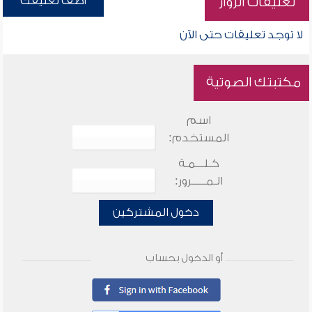
أضف تعليقك
تعليقات الزوار
لا توجد تعليقات حتى الآن
مكتبتك الصوتية
اسم
المستخدم:
كـلـــمـة
الـمـــــرور:
دخول المشتركين
أو الدخول بحساب