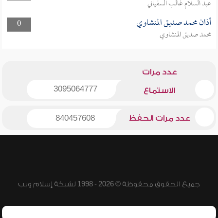
عبد السلام غالب السفياني
أذان محمد صديق المنشاوي
0
محمد صديق المنشاوي
عدد مرات
3095064777
الاستماع
عدد مرات الحفظ
840457608
جميع الحقوق محفوظة © 2026 - 1998 لشبكة إسلام ويب