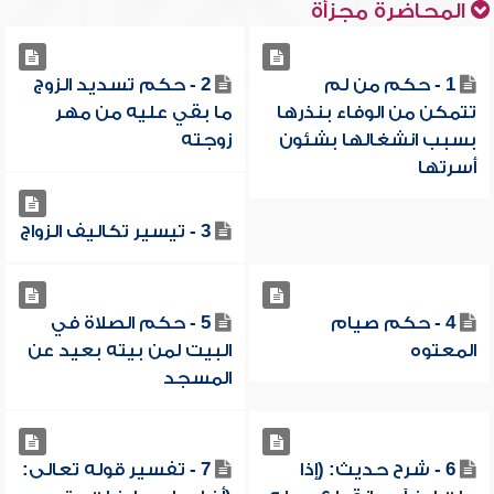
المحاضرة مجزأة
1 - حكم من لم
2 - حكم تسديد الزوج
تتمكن من الوفاء بنذرها
ما بقي عليه من مهر
بسبب انشغالها بشئون
زوجته
أسرتها
3 - تيسير تكاليف الزواج
4 - حكم صيام
5 - حكم الصلاة في
المعتوه
البيت لمن بيته بعيد عن
المسجد
6 - شرح حديث: (إذا
7 - تفسير قوله تعالى: