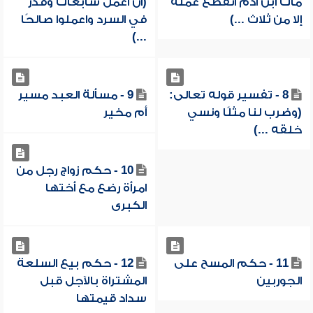
مات ابن آدم انقطع عمله
(أن اعمل سابغات وقدر
إلا من ثلاث ...)
في السرد واعملوا صالحًا
...)
8 - تفسير قوله تعالى:
9 - مسألة العبد مسير
(وضرب لنا مثلًا ونسي
أم مخير
خلقه ...)
10 - حكم زواج رجل من
امرأة رضع مع أختها
الكبرى
11 - حكم المسح على
12 - حكم بيع السلعة
الجوربين
المشتراة بالآجل قبل
سداد قيمتها