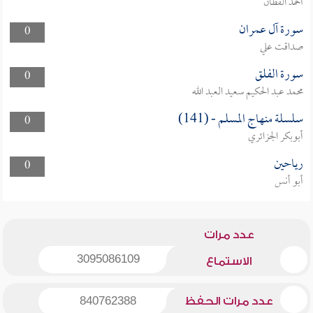
أحمد القطان
سورة آل عمران
0
صداقت علي
سورة الفلق
0
محمد عبد الحكيم سعيد العبد الله
سلسلة منهاج المسلم - (141)
0
أبوبكر الجزائري
رياحين
0
أبو أنس
عدد مرات
3095086109
الاستماع
عدد مرات الحفظ
840762388