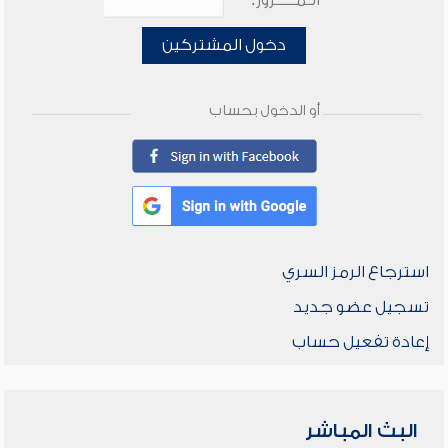
الـمـــــرور:
دخول المشتركين
أو الدخول بحساب
استرجاع الرمز السري
تسجيل عضو جديد
إعادة تفعيل حساب
البث المباشر