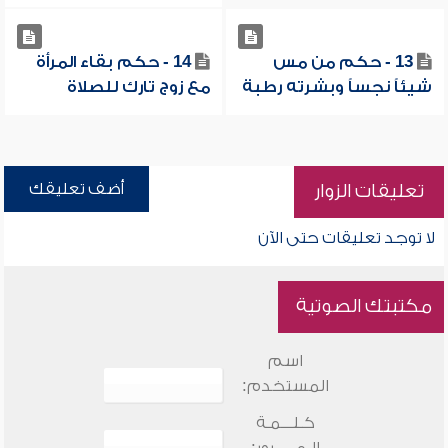
13 - حكم من مس
14 - حكم بقاء المرأة
شيئاً نجساً وبشرته رطبة
مع زوج تارك للصلاة
أضف تعليقك
تعليقات الزوار
لا توجد تعليقات حتى الآن
مكتبتك الصوتية
اسم
المستخدم:
كـلـــمـة