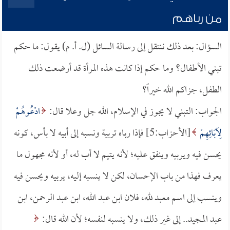
من رباهم
السؤال: بعد ذلك ننتقل إلى رسالة السائل (ل. أ. م) يقول: ما حكم
تبني الأطفال؟ وما حكم إذا كانت هذه المرأة قد أرضعت ذلك
الطفل، جزاكم الله خيراً؟
الجواب: التبني لا يجوز في الإسلام، الله جل وعلا قال:
ادْعُوهُمْ
لِآبَائِهِمْ
[الأحزاب:5] فإذا رباه تربية ونسبه إلى أبيه لا بأس، كونه
يحسن فيه ويربيه وينفق عليه؛ لأنه يتيم لا أب له، أو لأنه مجهول ما
يعرف فهذا من باب الإحسان، لكن لا ينسبه إليه، يربيه ويحسن فيه
وينسب إلى اسم معبد لله، فلان ابن عبد الله، ابن عبد الرحمن، ابن
عبد المجيد.. إلى غير ذلك، ولا ينسبه لنفسه؛ لأن الله قال: