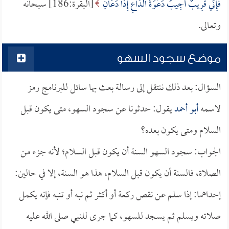
فَإِنِّي قَرِيبٌ أُجِيبُ دَعْوَةَ الدَّاعِ إِذَا دَعَانِ
[البقرة:186] سبحانه
وتعالى.
موضع سجود السهو
السؤال: بعد ذلك ننتقل إلى رسالة بعث بها سائل للبرنامج رمز
لاسمه
أبو أحمد
يقول: حدثونا عن سجود السهو، متى يكون قبل
السلام ومتى يكون بعده؟
الجواب: سجود السهو السنة أن يكون قبل السلام؛ لأنه جزء من
الصلاة، فالسنة أن يكون قبل السلام، هذا هو السنة، إلا في حالين:
إحداهما: إذا سلم عن نقص ركعة أو أكثر ثم نبه أو تنبه فإنه يكمل
صلاته ويسلم ثم يسجد للسهو، كما جرى للنبي صلى الله عليه