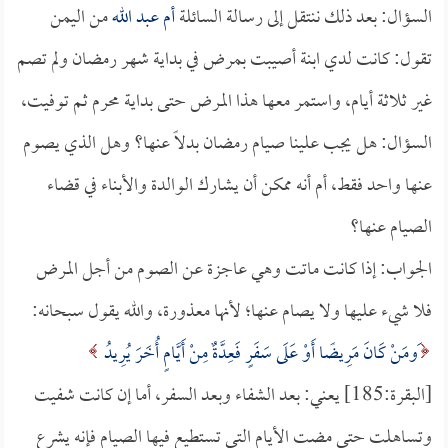
السؤال: بعد ذلك ننتقل إلى رسالة السائلة
أم عبد الله
من اليمن
تقول: كانت لدي ابنة أصيبت بمرض في بداية شهر رمضان ولم تصم
غير ثلاثة أيام، واستمر معها هذا المرض حتى بداية محرم ثم توفيت،
السؤال: هل يجب علينا صيام رمضان بدلاً عنها؟ وهل الذي يصوم
عنها واحد فقط، أم أنه ممكن أن يشارك الوالدة والأبناء في قضاء
الصيام عنها؟
الجواب: إذا كانت ماتت وهي عاجزة عن الصوم من أجل المرض
فلا شيء عليها ولا يصام عنها؛ لأنها معذورة، والله يقول سبحانه:
َومَنْ كَانَ مَرِيضًا أَوْ عَلَى سَفَرٍ فَعِدَّةٌ مِنْ أَيَّامٍ أُخَرَ يُرِيدُ
[البقرة:185] يعني: بعد الشفاء وبعد السفر، أما إن كانت شفيت
وتساهلت حتى مضت الأيام التي تستطيع فيها الصيام فإنه يشرع