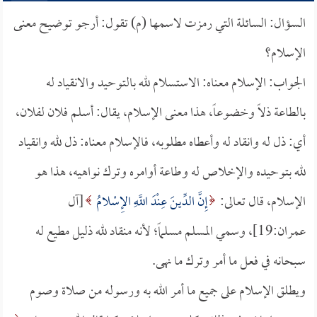
السؤال: السائلة التي رمزت لاسمها (م) تقول: أرجو توضيح معنى
الإسلام؟
الجواب: الإسلام معناه: الاستسلام لله بالتوحيد والانقياد له
بالطاعة ذلاً وخضوعاً، هذا معنى الإسلام، يقال: أسلم فلان لفلان،
أي: ذل له وانقاد له وأعطاه مطلوبه، فالإسلام معناه: ذل لله وانقياد
لله بتوحيده والإخلاص له وطاعة أوامره وترك نواهيه، هذا هو
الإسلام، قال تعالى:
إِنَّ الدِّينَ عِنْدَ اللَّهِ الإِسْلامُ
[آل
عمران:19]، وسمي المسلم مسلماً؛ لأنه منقاد لله ذليل مطيع له
سبحانه في فعل ما أمر وترك ما نهى.
ويطلق الإسلام على جميع ما أمر الله به ورسوله من صلاة وصوم