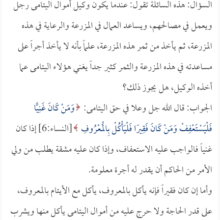
السؤال: هذه السائلة تقول: عندما يكون وكيل أموال اليتامى رجل
ويعمل في مصالحهم، ويساعد العمال في المزرعة والرعاية في هذه
المزرعة، ثم يأخذ من ثمر هذه المزرعة، علماً بأنه لا يأخذ أجراً على
مساعدته في هذه المزرعة والثمر كثير جداً يغني هؤلاء اليتامى عما
أخذه الوكيل، هل يجوز ذلك؟
الجواب: قال الله جل وعلا في حق اليتامى:
وَمَنْ كَانَ غَنِيًّا
فَلْيَسْتَعْفِفْ وَمَنْ كَانَ فَقِيرًا فَلْيَأْكُلْ بِالْمَعْرُوفِ
[النساء:6] إذا كان
غنياً فالواجب عليه الاستعفاف، وإذا كان عليه مشقة يطلب من ولي
الأمر من الحاكم أن يقدر له أجرة معلومة.
وأما إن كان فقيراً فإنه يأكل بالمعروف، يأكل مع الأيتام بالمعروف،
على قدر الحاجة ولا حرج عليه من أموال اليتامى يأكل منها ويشرب