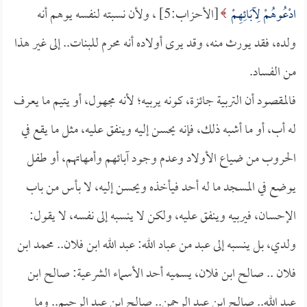
ادْعُوهُمْ لِآبَائِهِمْ
[الأحزاب:5] ، ولأن نسبته لنفسه يوهم أنه
ولده، فقد يورث منه، وقد يرى أولاده أنه محرم للبنات.. إلى غير هذا
من الفساد.
فالمقصود أن التربية جائزة، كونه يربيه؛ لأنه مجهول، أو يتيم ما يعرف
له أب، أو ما أشبه ذلك، فإنه يحسن إليه وينفق عليه، مثل ما يقع في
الحروب من ضياع الأولاد وعدم وجود آبائهم وأمهاتهم، أو طفل
يوضع في المسجد ما له أحد فيأخذه ويحسن إليه، لا بأس من باب
الإحسان، فيربيه وينفق عليه، ولكن لا ينسبه إلى نفسه، لا يقول:
ولدي، بل ينسبه إلى عبد من عباد الله: عبد الله ابن فلان.. محمد ابن
فلان .. صالح ابن فلان، يسميه أحد الأسماء الشرعية: صالح ابن
عبد الله.. صالح ابن عبد الرحمن.. صالح ابن عبد الرحيم.. وما