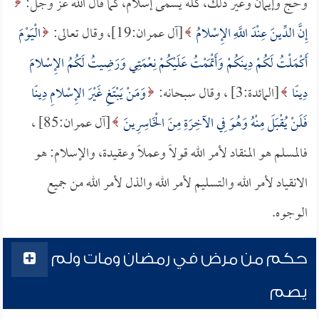
وحج وإيمان وغير ذلك، كله يسمى إسلام، كما قال الله عز وجل:
إِنَّ الدِّينَ عِنْدَ اللَّهِ الإِسْلامُ
[آل عمران:19]، وقال تعالى:
الْيَوْمَ
أَكْمَلْتُ لَكُمْ دِينَكُمْ وَأَتْمَمْتُ عَلَيْكُمْ نِعْمَتِي وَرَضِيتُ لَكُمُ الإِسْلامَ
دِينًا
[المائدة:3] ، وقال سبحانه:
وَمَنْ يَبْتَغِ غَيْرَ الإِسْلامِ دِينًا
فَلَنْ يُقْبَلَ مِنْهُ وَهُوَ فِي الآخِرَةِ مِنَ الْخَاسِرِينَ
[آل عمران:85] ،
فالمسلم هو المنقاد لأمر الله قولاً وعملاً وعقيدة، والإسلام: هو
الانقياد لأمر الله والتسليم لأمر الله والذل لأمر الله من جميع
الوجوه.
حكم من مرض في رمضان ومات ولم
يصم