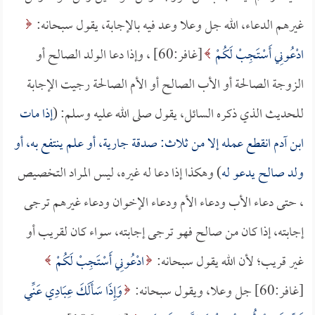
غيرهم الدعاء، الله جل وعلا وعد فيه بالإجابة، يقول سبحانه:
ادْعُونِي أَسْتَجِبْ لَكُمْ
[غافر:60] ، وإذا دعا الولد الصالح أو
الزوجة الصالحة أو الأب الصالح أو الأم الصالحة رجيت الإجابة
للحديث الذي ذكره السائل، يقول صلى الله عليه وسلم: (
إذا مات
ابن آدم انقطع عمله إلا من ثلاث: صدقة جارية، أو علم ينتفع به، أو
ولد صالح يدعو له
) وهكذا إذا دعا له غيره، ليس المراد التخصيص
، حتى دعاء الأب ودعاء الأم ودعاء الإخوان ودعاء غيرهم ترجى
إجابته، إذا كان من صالح فهو ترجى إجابته، سواء كان لقريب أو
غير قريب؛ لأن الله يقول سبحانه:
ادْعُونِي أَسْتَجِبْ لَكُمْ
[غافر:60] جل وعلا، ويقول سبحانه:
وَإِذَا سَأَلَكَ عِبَادِي عَنِّي