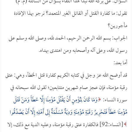
السؤال: على بركة الله نبدأ هذا اللقاء بسؤال من السائلة (م. م)
تقول: ما كفارة القتل أو القاتل الغير المتعمد؟ نرجو بهذا الإفادة
مأجورين؟
الجواب: بسم الله الرحمن الرحيم، الحمد لله، وصلى الله وسلم على
رسول الله، وعلى آله وأصحابه ومن اهتدى بهداه.
أما بعد:
قد أوضح الله عز وجل في كتابه الكريم كفارة قتل الخطأ، وهي: عتق
رقبة مؤمنة، فإن عجز صام شهرين متتابعين؛ لقول الله سبحانه في
سورة النساء:
وَمَا كَانَ لِمُؤْمِنٍ أَنْ يَقْتُلَ مُؤْمِنًا إِلَّا خَطَأً وَمَنْ قَتَلَ
مُؤْمِنًا خَطَأً فَتَحْرِيرُ رَقَبَةٍ مُؤْمِنَةٍ وَدِيَةٌ مُسَلَّمَةٌ إِلَى أَهْلِهِ إِلَّا أَنْ يَصَّدَّقُوا
[النساء:92] فالكفارة عتق رقبة مؤمنة، وعليه الدية مع ذلك، إلا