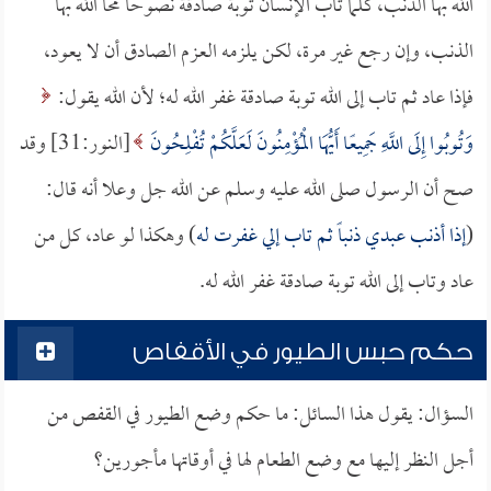
الله بها الذنب، كلما تاب الإنسان توبة صادقة نصوحاً محا الله بها
الذنب، وإن رجع غير مرة، لكن يلزمه العزم الصادق أن لا يعود،
فإذا عاد ثم تاب إلى الله توبة صادقة غفر الله له؛ لأن الله يقول:
وَتُوبُوا إِلَى اللَّهِ جَمِيعًا أَيُّهَا الْمُؤْمِنُونَ لَعَلَّكُمْ تُفْلِحُونَ
[النور:31] وقد
صح أن الرسول صلى الله عليه وسلم عن الله جل وعلا أنه قال:
(
إذا أذنب عبدي ذنباً ثم تاب إلي غفرت له
) وهكذا لو عاد، كل من
عاد وتاب إلى الله توبة صادقة غفر الله له.
حكم حبس الطيور في الأقفاص
السؤال: يقول هذا السائل: ما حكم وضع الطيور في القفص من
أجل النظر إليها مع وضع الطعام لها في أوقاتها مأجورين؟