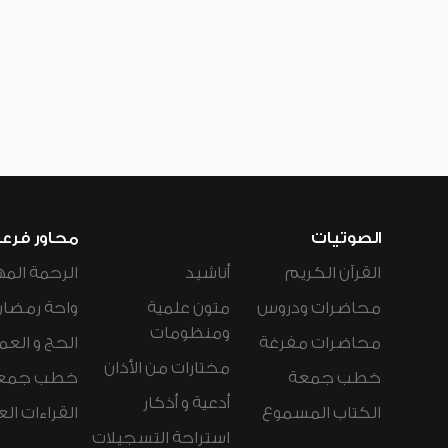
الصوتيات
محاور فرع
القرآن الكريم
أناشيد
الرحمة المه
محاضرات ودروس
متون علمية
واحة رمضان
ومنظومات
محاضرات مفرغة
الحج و العم
مختارات من الأذان
خطب جمعة
خطب جمع
أدعية و أذكار
الكتاب المسموع
القراءات ال
استراحة التسجيلات