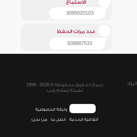
الاستماع
3095020103
عدد مرات الحفظ
839887533
زوار
جميع الحقوق محفوظة © 2026 - 1998
لشبكة إسلام ويب
وثيقة الخصوصية
اتفاقية الخدمة
اتصل بنا
من نحن