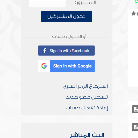
الـمـــــرور:
دخول المشتركين
أو الدخول بحساب
استرجاع الرمز السري
تسجيل عضو جديد
إعادة تفعيل حساب
البث المباشر