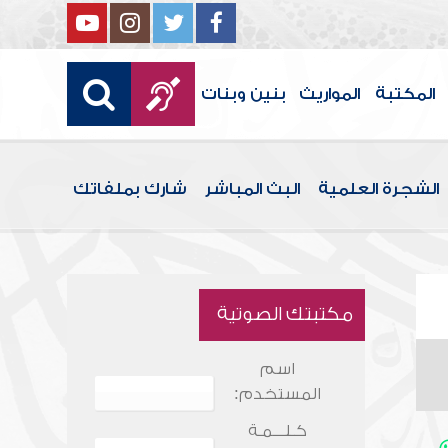
المكتبة
المواريث
بنين وبنات
الشجرة العلمية
البث المباشر
شارك بملفاتك
مكتبتك الصوتية
اسم
المستخدم:
كـلـــمـة