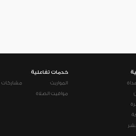
ية
خدمات تفاعلية
داة
المواريث
مشاركات ال
مواقيت الصلاة
رة
ة
عشر