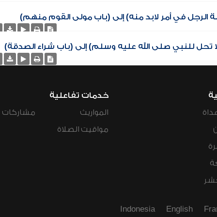
ة الرجل في أمر لابد منه) إلى (باب مولى القوم منهم)
ا تحل للنبي صلى الله عليه وسلم) إلى (باب شراء الصدقة)
ية
خدمات تفاعلية
داة
المواريث
مشاركات ال
مواقيت الصلاة
رة
ة
عشر
Indonesia
English
Fra