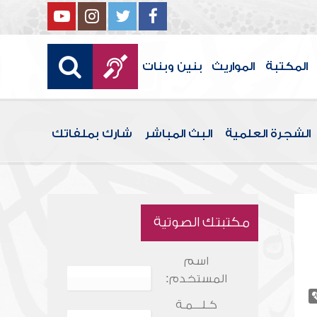
المكتبة
المواريث
بنين وبنات
الشجرة العلمية
البث المباشر
شارك بملفاتك
مكتبتك الصوتية
اسم
المستخدم:
كـلـــمـة