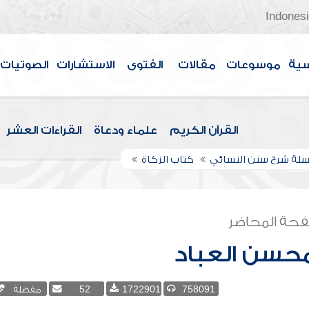
Indones
سية
موسوعات
مقالات
الفتوى
الاستشارات
الصوتيات
القرآن الكريم
علماء ودعاة
القراءات العشر
لة شرح سنن النسائي
كتاب الزكاة
حة المحاضر
محسن العباد
758091
1722901
52
مفضلة