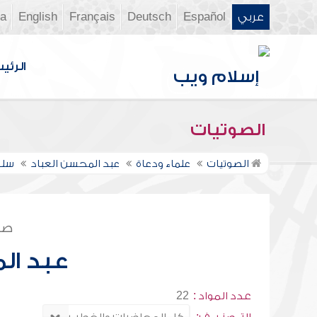
عربي
Español
Deutsch
Français
English
ia
الرئي
الصوتيات
الصوتيات
علماء ودعاة
عبد المحسن العباد
سلس
صف
عبد ال
عدد المواد :
22