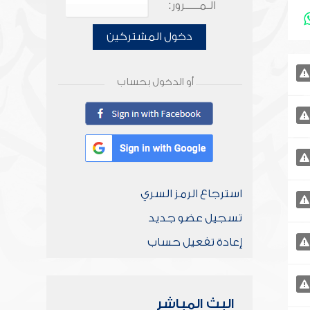
الـمـــــرور:
دخول المشتركين
أو الدخول بحساب
استرجاع الرمز السري
تسجيل عضو جديد
إعادة تفعيل حساب
البث المباشر