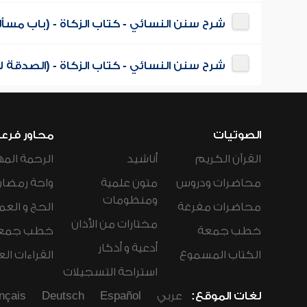
شرح سنن النسائي - كتاب الزكاة - (باب مسأل
شرح سنن النسائي - كتاب الزكاة - (الصدقة ل
الصوتيات
محاور فرع
القرآن الكريم
أناشيد
الرحمة المه
محاضرات ودروس
متون علمية
واحة رمضان
ومنظومات
محاضرات مفرغة
الحج و العم
مختارات من الأذان
خطب جمعة
خطب جمع
أدعية و أذكار
الكتاب المسموع
القراءات ال
استراحة التسجيلات
لغات الموقع:
عربي
Español
Deutsch
nçais