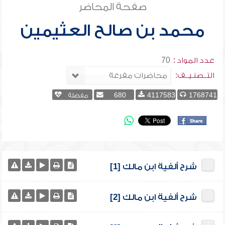
صفحة المحاضر
محمد بن صالح العثيمين
عدد المواد :
70
التــصنـيــف:
1768741
4117583
680
مفضلة
شرح ألفية ابن مالك [1]
شرح ألفية ابن مالك [2]