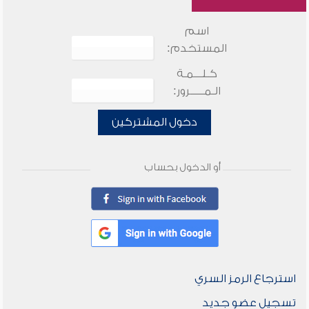
اسم
المستخدم:
كـلـــمـة
الـمـــــرور:
دخول المشتركين
أو الدخول بحساب
استرجاع الرمز السري
تسجيل عضو جديد