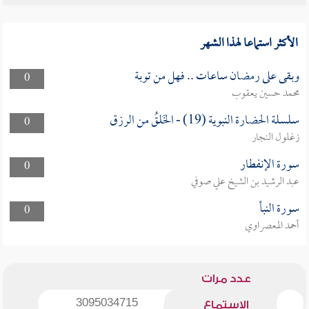
الأكثر استماعا لهذا الشهر
وبقى على رمضان ساعات .. فهل من توبة
0
محمد حسين يعقوب
سلسلة الحضارة النبوية (19) - الخَلقُ من الرزق
0
زغلول النجار
سورة الإنفطار
0
عبد الرشيد بن الشيخ علي صوفي
سورة النبأ
0
أحمد المعصراوي
عدد مرات
3095034715
الاستماع