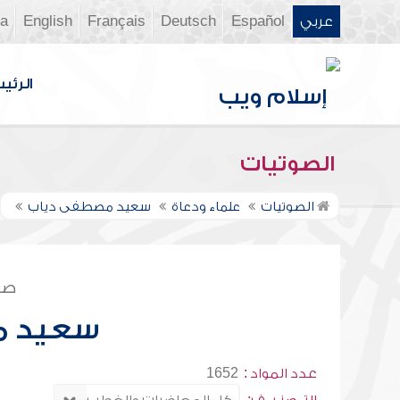
عربي
Español
Deutsch
Français
English
ia
الرئي
الصوتيات
الصوتيات
علماء ودعاة
سعيد مصطفى دياب
صف
سعيد م
عدد المواد :
1652