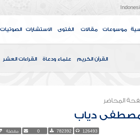
Indones
سية
موسوعات
مقالات
الفتوى
الاستشارات
الصوتيات
القرآن الكريم
علماء ودعاة
القراءات العشر
حة المحاضر
صطفى دياب
126493
782392
0
مفضلة