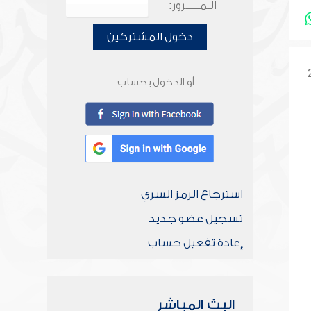
الـمـــــرور:
دخول المشتركين
أو الدخول بحساب
استرجاع الرمز السري
تسجيل عضو جديد
إعادة تفعيل حساب
البث المباشر