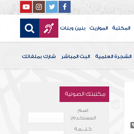
المكتبة
المواريث
بنين وبنات
الشجرة العلمية
البث المباشر
شارك بملفاتك
مكتبتك الصوتية
اسم
المستخدم:
كـلـــمـة