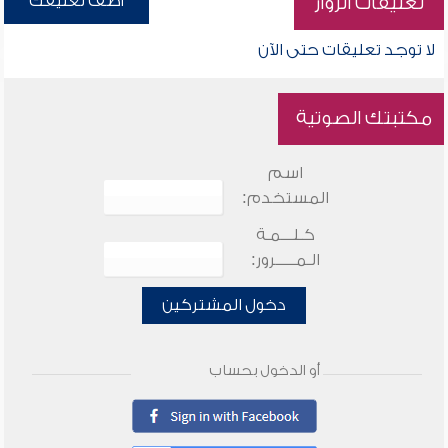
أضف تعليقك
تعليقات الزوار
لا توجد تعليقات حتى الآن
مكتبتك الصوتية
اسم
المستخدم:
كـلـــمـة
الـمـــــرور:
دخول المشتركين
أو الدخول بحساب