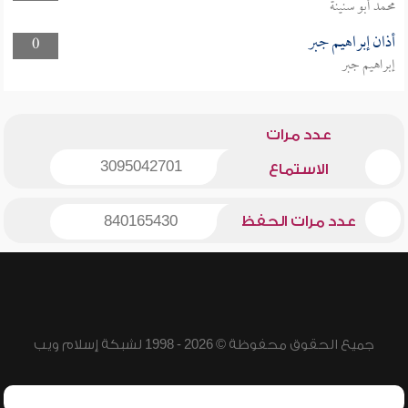
محمد أبو سنينة
أذان إبراهيم جبر
0
إبراهيم جبر
عدد مرات
3095042701
الاستماع
عدد مرات الحفظ
840165430
جميع الحقوق محفوظة © 2026 - 1998 لشبكة إسلام ويب