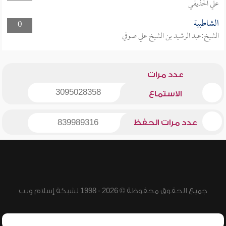
علي الحذيفي
الشاطبية
0
الشيخ:عبد الرشيد بن الشيخ علي صوفي
عدد مرات
3095028358
الاستماع
عدد مرات الحفظ
839989316
جميع الحقوق محفوظة © 2026 - 1998 لشبكة إسلام ويب