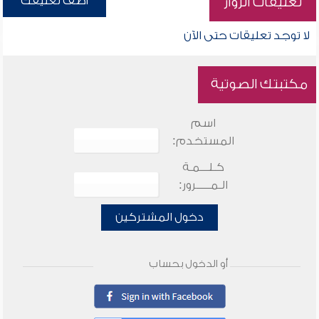
أضف تعليقك
تعليقات الزوار
لا توجد تعليقات حتى الآن
مكتبتك الصوتية
اسم
المستخدم:
كـلـــمـة
الـمـــــرور:
دخول المشتركين
أو الدخول بحساب