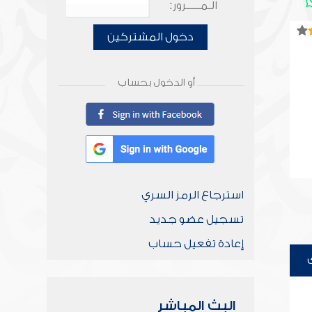
الـمـــــرور:
دخول المشتركين
أو الدخول بحساب
استرجاع الرمز السري
تسجيل عضو جديد
إعادة تفعيل حساب
البث المباشر