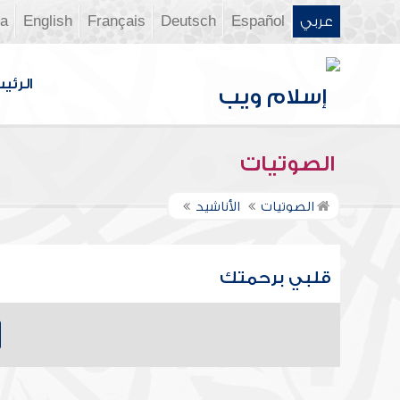
عربي
Español
Deutsch
Français
English
ia
الرئي
الصوتيات
الصوتيات
الأناشيد
قلبي برحمتك