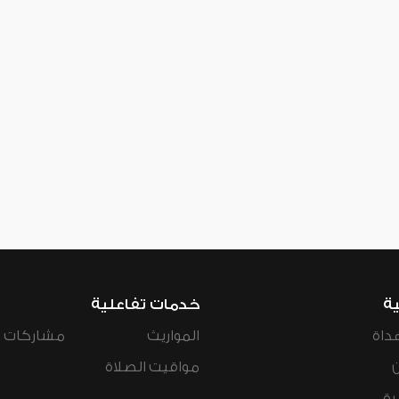
ية
خدمات تفاعلية
داة
المواريث
مشاركات ال
مواقيت الصلاة
رة