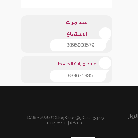
عدد مرات
الاستماع
3095000579
عدد مرات الحفظ
839671935
زوار
جميع الحقوق محفوظة © 2026 - 1998
لشبكة إسلام ويب