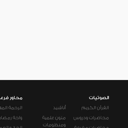
الصوتيات
محاور فرع
القرآن الكريم
أناشيد
الرحمة المه
محاضرات ودروس
متون علمية
واحة رمضان
ومنظومات
محاضرات مفرغة
الحج و العم