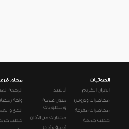
الصوتيات
محاور فرع
القرآن الكريم
أناشيد
الرحمة المه
محاضرات ودروس
متون علمية
واحة رمضان
ومنظومات
محاضرات مفرغة
الحج و العم
مختارات من الأذان
خطب جمعة
خطب جمع
أدعية و أذكار