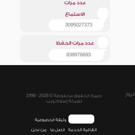
عدد مرات
الاستماع
3095027373
عدد مرات الحفظ
839976693
زوار
جميع الحقوق محفوظة © 2026 - 1998
لشبكة إسلام ويب
وثيقة الخصوصية
اتفاقية الخدمة
اتصل بنا
من نحن