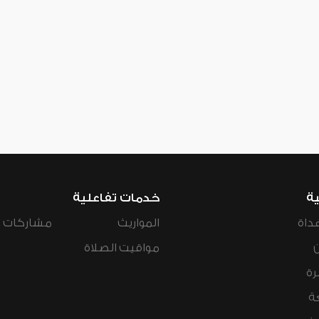
ية
خدمات تفاعلية
داة
المواريث
مشاركات ال
مواقيت الصلاة
رة
ة