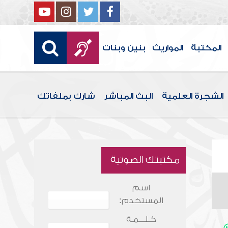
المكتبة
المواريث
بنين وبنات
الشجرة العلمية
البث المباشر
شارك بملفاتك
مكتبتك الصوتية
اسم
المستخدم:
كـلـــمـة