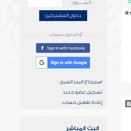
الـمـــــرور:
دخول المشتركين
أو الدخول بحساب
استرجاع الرمز السري
تسجيل عضو جديد
إعادة تفعيل حساب
البث المباشر