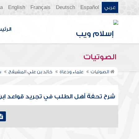
عربي
Español
Deutsch
Français
English
ia
الرئي
الصوتيات
الصوتيات
علماء ودعاة
خالد بن علي المشيقح
ش
شرح تحفة أهل الطلب في تجريد قواعد ابن ر