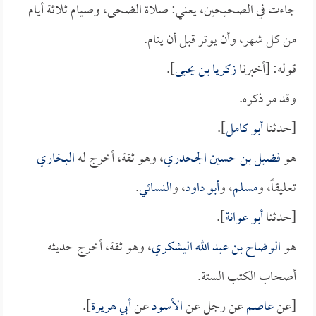
جاءت في الصحيحين، يعني: صلاة الضحى، وصيام ثلاثة أيام
من كل شهر، وأن يوتر قبل أن ينام.
قوله: [أخبرنا
زكريا بن يحيى
].
وقد مر ذكره.
[حدثنا
أبو كامل
].
هو
فضيل بن حسين الجحدري
، وهو ثقة، أخرج له
البخاري
تعليقاً، و
مسلم
، و
أبو داود
، و
النسائي
.
[حدثنا
أبو عوانة
].
هو
الوضاح بن عبد الله اليشكري
، وهو ثقة، أخرج حديثه
أصحاب الكتب الستة.
[عن
عاصم
عن رجل عن
الأسود
عن
أبي هريرة
].