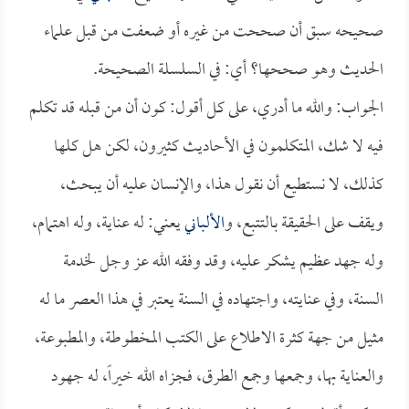
صحيحه سبق أن صححت من غيره أو ضعفت من قبل علماء
الحديث وهو صححها؟ أي: في السلسلة الصحيحة.
الجواب: والله ما أدري، على كل أقول: كون أن من قبله قد تكلم
فيه لا شك، المتكلمون في الأحاديث كثيرون، لكن هل كلها
كذلك، لا نستطيع أن نقول هذا، والإنسان عليه أن يبحث،
ويقف على الحقيقة بالتتبع، و
الألباني
يعني: له عناية، وله اهتمام،
وله جهد عظيم يشكر عليه، وقد وفقه الله عز وجل لخدمة
السنة، وفي عنايته، واجتهاده في السنة يعتبر في هذا العصر ما له
مثيل من جهة كثرة الاطلاع على الكتب المخطوطة، والمطبوعة،
والعناية بها، وجمعها وجمع الطرق، فجزاه الله خيراً، له جهود