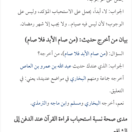
الجواب: لا، أبداً، يحمل على الاستحباب المؤكد، وليس على
الوجوب؛ لأن ليس فيه صيام.. ولا يجب إلا شهر رمضان.
بيان من أخرج حديث: (من صام الأبد فلا صام)
السؤال: (
من صام الأبد فلا صام
)، من أخرجه؟
الجواب: الذي عندك حديث
عبد الله بن عمرو بن العاص
أخرجه جماعة ومنهم
البخاري
في مواضع عديدة، يعني: في
التعليق.
نعم، أخرجه
البخاري
و
مسلم
و
ابن ماجه
و
الترمذي
.
مدى صحة نسبة استحباب قراءة القرآن عند الدفن إلى