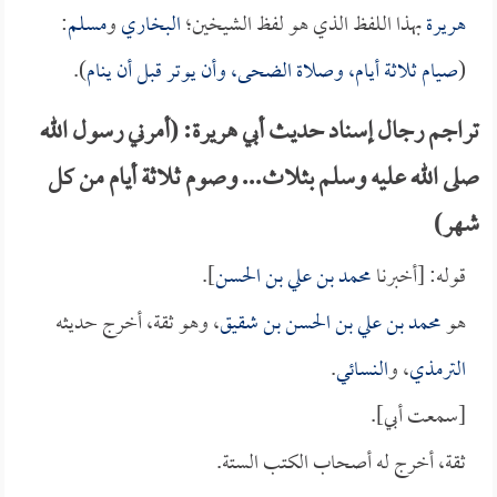
هريرة
بهذا اللفظ الذي هو لفظ الشيخين؛
البخاري
و
مسلم
:
(
صيام ثلاثة أيام، وصلاة الضحى، وأن يوتر قبل أن ينام
).
تراجم رجال إسناد حديث أبي هريرة: (أمرني رسول الله
صلى الله عليه وسلم بثلاث... وصوم ثلاثة أيام من كل
شهر)
قوله: [أخبرنا
محمد بن علي بن الحسن
].
هو
محمد بن علي بن الحسن بن شقيق
، وهو ثقة، أخرج حديثه
الترمذي
، و
النسائي
.
[سمعت أبي].
ثقة، أخرج له أصحاب الكتب الستة.