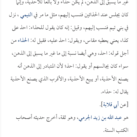
غير ما يسبق إلى الذهن، لم يكن حذاء ولا بائعاً للأحذية، وإنما
كان يجلس عند الحذائين فنسب إليهم، مثل ما مر في
التيمي
، نزل
في بني تيم فنسب إليهم، وقيل: إنه كان يقول للحذاء: احذ على
كذا، يعني يعطيه مقاس، ويقول: احذ عليه، فقيل له:
الحذاء
من
أجل قوله: احذ، وهي أيضا نسبة إلى ما غير ما يسبق إلى الذهن،
سواء كان يجالسهم أو يقول: احذ؛ لأن المتبادر إلى الذهن أنه
يصنع الأحذية، أو يبيع الأحذية، والأقرب الذي يصنع الأحذية
يقال له: حذاء.
[عن
أبي قلابة
].
هو
عبد الله بن زيد الجرمي
، وهو ثقة، أخرج حديثه أصحاب
الكتب الستة.