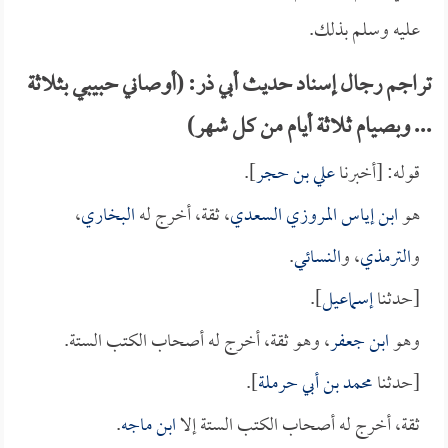
عليه وسلم بذلك.
تراجم رجال إسناد حديث أبي ذر: (أوصاني حبيبي بثلاثة
... وبصيام ثلاثة أيام من كل شهر)
قوله: [أخبرنا
علي بن حجر
].
هو
ابن إياس المروزي السعدي
، ثقة، أخرج له
البخاري
،
و
الترمذي
، و
النسائي
.
[حدثنا
إسماعيل
].
وهو
ابن جعفر
، وهو ثقة، أخرج له أصحاب الكتب الستة.
[حدثنا
محمد بن أبي حرملة
].
ثقة، أخرج له أصحاب الكتب الستة إلا
ابن ماجه
.