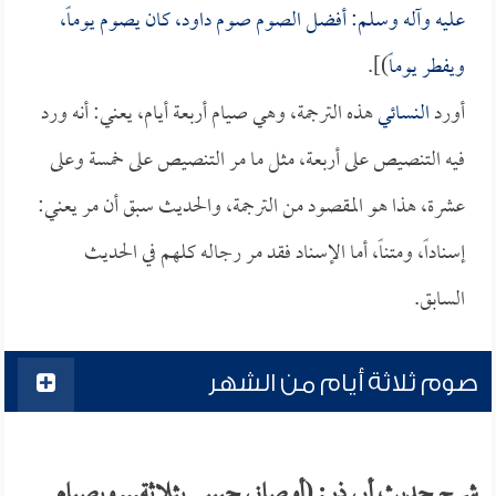
عليه وآله وسلم: أفضل الصوم صوم داود، كان يصوم يوماً،
ويفطر يوماً
)].
أورد
النسائي
هذه الترجمة، وهي صيام أربعة أيام، يعني: أنه ورد
فيه التنصيص على أربعة، مثل ما مر التنصيص على خمسة وعلى
عشرة، هذا هو المقصود من الترجمة، والحديث سبق أن مر يعني:
إسناداً، ومتناً، أما الإسناد فقد مر رجاله كلهم في الحديث
السابق.
صوم ثلاثة أيام من الشهر
شرح حديث أبي ذر: (أوصاني حبيبي بثلاثة... وبصيام