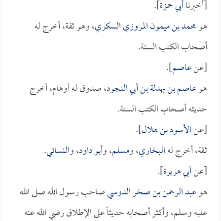
[أخبرنا
أبي حمزة
].
هو
محمد بن ميمون المروزي السكري
، وهو ثقة، أخرج له
أصحاب الكتب الستة.
[عن
عاصم
].
هو
عاصم بن بهدلة بن أبي النجود
، صدوق له أوهام، أخرج
حديثه أصحاب الكتب الستة.
[عن
الأسود بن هلال
].
ثقة، أخرج له
البخاري
، و
مسلم
، و
أبو داود
، و
النسائي
.
[عن
أبي هريرة
].
هو
عبد الرحمن بن صخر الدوسي
صاحب رسول الله صلى الله
عليه وسلم، وأكثر أصحابه حديثاً على الإطلاق رضي الله عنه