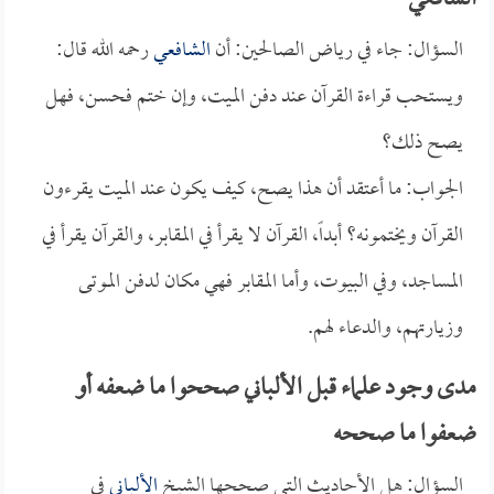
الشافعي
السؤال: جاء في رياض الصالحين: أن
الشافعي
رحمه الله قال:
ويستحب قراءة القرآن عند دفن الميت، وإن ختم فحسن، فهل
يصح ذلك؟
الجواب: ما أعتقد أن هذا يصح، كيف يكون عند الميت يقرءون
القرآن ويختمونه؟ أبداً، القرآن لا يقرأ في المقابر، والقرآن يقرأ في
المساجد، وفي البيوت، وأما المقابر فهي مكان لدفن الموتى
وزيارتهم، والدعاء لهم.
مدى وجود علماء قبل الألباني صححوا ما ضعفه أو
ضعفوا ما صححه
السؤال: هل الأحاديث التي صححها الشيخ
الألباني
في