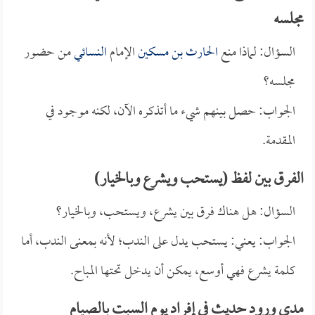
مجلسه
السؤال: لماذا منع
الحارث بن مسكين
الإمام
النسائي
من حضور
مجلسه؟
الجواب: حصل بينهم شيء ما أتذكره الآن، لكنه موجود في
المقدمة.
الفرق بين لفظ (يستحب ويشرع وبالخيار)
السؤال: هل هناك فرق بين يشرع، ويستحب، وبالخيار؟
الجواب: يعني: يستحب يدل على الندب؛ لأنه بمعنى الندب، أما
كلمة يشرع فهي أوسع، يمكن أن يدخل تحتها المباح.
مدى ورود حديث في إفراد يوم السبت بالصيام