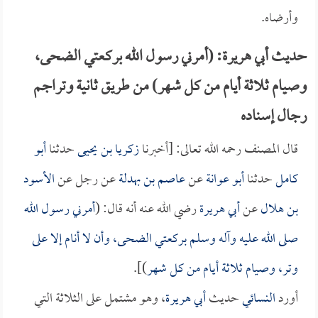
وأرضاه.
حديث أبي هريرة: (أمرني رسول الله بركعتي الضحى،
وصيام ثلاثة أيام من كل شهر) من طريق ثانية وتراجم
رجال إسناده
قال المصنف رحمه الله تعالى: [أخبرنا
زكريا بن يحيى
حدثنا
أبو
كامل
حدثنا
أبو عوانة
عن
عاصم بن بهدلة
عن رجل عن
الأسود
بن هلال
عن
أبي هريرة
رضي الله عنه أنه قال: (
أمرني رسول الله
صلى الله عليه وآله وسلم بركعتي الضحى، وأن لا أنام إلا على
وتر، وصيام ثلاثة أيام من كل شهر
)].
أورد
النسائي
حديث
أبي هريرة
، وهو مشتمل على الثلاثة التي