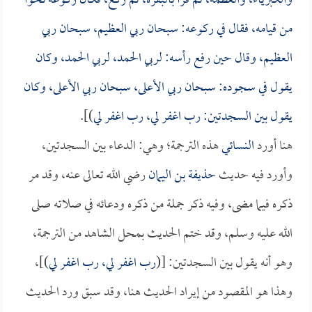
والكبرياء، والعظمة، ثم قرأ بالبقرة، ثم ركع، فكان ركوعه نحواً
من قيامه، فقال في ركوعه: سبحان ربي العظيم، سبحان ربي
العظيم، وقال حين رفع رأسه: لربي الحمد، لربي الحمد، وكان
يقول في سجوده: سبحان ربي الأعلى، سبحان ربي الأعلى، وكان
يقول بين السجدتين: رب اغفر لي، رب اغفر لي
)].
هنا أورد
النسائي
هذه الترجمة؛ وهي: الدعاء بين السجدتين،
وأورد فيه حديث
حذيفة بن اليمان
رضي الله تعالى عنه، وقد مر
ذكره فيما مضى، وفيه ذكر جملة من ذكره ودعائه في صلاته صلى
الله عليه وسلم، وقد ختم الحديث بمحل الشاهد من الترجمة،
وهو أنه يقول بين السجدتين: [(
رب اغفر لي، رب اغفر لي
)]،
وهذا هو المقصود من إيراد الحديث هنا، وقد سبق ورد الحديث