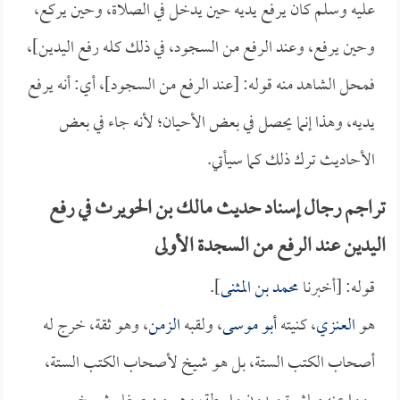
عليه وسلم كان يرفع يديه حين يدخل في الصلاة، وحين يركع،
وحين يرفع، وعند الرفع من السجود، في ذلك كله رفع اليدين]،
فمحل الشاهد منه قوله: [عند الرفع من السجود]، أي: أنه يرفع
يديه، وهذا إنما يحصل في بعض الأحيان؛ لأنه جاء في بعض
الأحاديث ترك ذلك كما سيأتي.
تراجم رجال إسناد حديث مالك بن الحويرث في رفع
اليدين عند الرفع من السجدة الأولى
قوله: [أخبرنا
محمد بن المثنى
].
هو
العنزي
، كنيته
أبو موسى
، ولقبه
الزمن
، وهو ثقة، خرج له
أصحاب الكتب الستة، بل هو شيخ لأصحاب الكتب الستة،