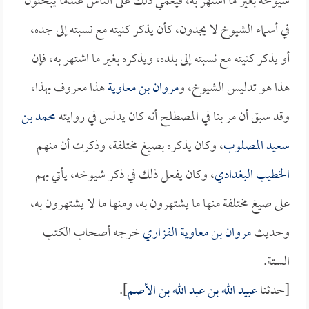
شيوخه بغير ما اشتهر به، فيعمي ذلك على الناس عندما يبحثون
في أسماء الشيوخ لا يجدون، كأن يذكر كنيته مع نسبته إلى جده،
أو يذكر كنيته مع نسبته إلى بلده، ويذكره بغير ما اشتهر به، فإن
هذا هو تدليس الشيوخ، و
مروان بن معاوية
هذا معروف بهذا،
وقد سبق أن مر بنا في المصطلح أنه كان يدلس في روايته
محمد بن
سعيد المصلوب
، وكان يذكره بصيغ مختلفة، وذكرت أن منهم
الخطيب البغدادي
، وكان يفعل ذلك في ذكر شيوخه، يأتي بهم
على صيغ مختلفة منها ما يشتهرون به، ومنها ما لا يشتهرون به،
وحديث
مروان بن معاوية الفزاري
خرجه أصحاب الكتب
الستة.
[حدثنا
عبيد الله بن عبد الله بن الأصم
].