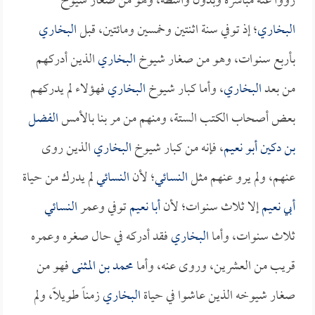
رووا عنه مباشرة وبدون واسطة، وهو من صغار شيوخ
البخاري
؛ إذ توفي سنة اثنتين وخمسين ومائتين، قبل
البخاري
بأربع سنوات، وهو من صغار شيوخ
البخاري
الذين أدركهم
من بعد
البخاري
، وأما كبار شيوخ
البخاري
فهؤلاء لم يدركهم
بعض أصحاب الكتب الستة، ومنهم من مر بنا بالأمس
الفضل
بن دكين أبو نعيم
، فإنه من كبار شيوخ
البخاري
الذين روى
عنهم، ولم يرو عنهم مثل
النسائي
؛ لأن
النسائي
لم يدرك من حياة
أبي نعيم
إلا ثلاث سنوات؛ لأن
أبا نعيم
توفي وعمر
النسائي
ثلاث سنوات، وأما
البخاري
فقد أدركه في حال صغره وعمره
قريب من العشرين، وروى عنه، وأما
محمد بن المثنى
فهو من
صغار شيوخه الذين عاشوا في حياة
البخاري
زمناً طويلاً، ولم