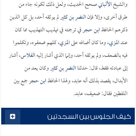
والشيخ
الألباني
صحح الحديث، ولعل ذلك لكونه جاء من
طرق أخرى، وإلا فإن
النضر بن كثير
لم يوثقه أحد، بل كل الذين
ذكرهم الحافظ
ابن حجر
في ترجمته في تهذيب التهذيب مما كان
عند
المزي
، وما كان أضافه على
المزي
، كلهم ضعفوه، وتكلموا
فيه بالضعف، ولم يوثقه أحد، وإنما الذي أشار إليه
الفلاس
، أشار
إلى عبادته فقط، قال: حدثنا
النضر بن كثير
وكان يعد من
الأبدال، يقصد بذلك أنه عابد، ولهذا الحافظ
ابن حجر
جمع بين
اللفظين فقال: ضعيف، عابد.
كيف الجلوس بين السجدتين