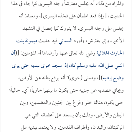
والمراد من ذلك أنه يجلس مفترشاً رجله اليسرى كما جاء في هذا
الحديث، [وإذا قعد اطمأن على فخذه اليسرى]، ومعناه: أنه
يجلس على رجله اليسرى، لا يتورك كما يحصل في التشهد
الأخير، وإنما يفترش، وأورد
النسائي
فيه حديث
ميمونة بنت
الحارث الهلالية
رضي الله تعالى عنها وأرضاها أم المؤمنين: [(
أن
النبي صلى الله عليه وسلم كان إذا سجد خوى بيديه حتى يرى
وضح إبطيه
)]، ومعنى (خوى): أنه يرفع بطنه عن الأرض،
ويجافي عضديه عن جنبيه حتى يكون ما بينهما خاوياً؛ أي: خالياً؛
حتى يكون هناك خلو وفراغ بين الجنبين والعضدين، وبين
البطن والأرض، وذلك بأن يسجد على أعضائه التي هي
الركبتان، واليدان، وأطراف القدمين، ولا يعتمد بيديه على