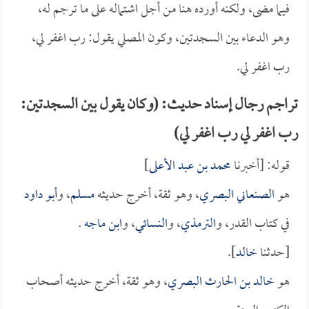
فيما مضى، ولكنه أورده هنا من أجل اشتماله على ما ترجم له،
وهو الدعاء بين السجدتين، وكون المصلي يقول: رب اغفر لي،
رب اغفر لي.
تراجم رجال إسناد حديث: (وكان يقول بين السجدتين:
رب اغفر لي رب اغفر لي)
قوله: [أخبرنا
محمد بن عبد الأعلى
]
هو
الصنعاني البصري
، وهو ثقة، أخرج حديثه
مسلم
، و
أبو داود
في كتاب القدر، و
الترمذي
، و
النسائي
، و
ابن ماجه
.
[حدثنا
خالد
].
هو
خالد بن الحارث البصري
، وهو ثقة، أخرج حديثه أصحاب