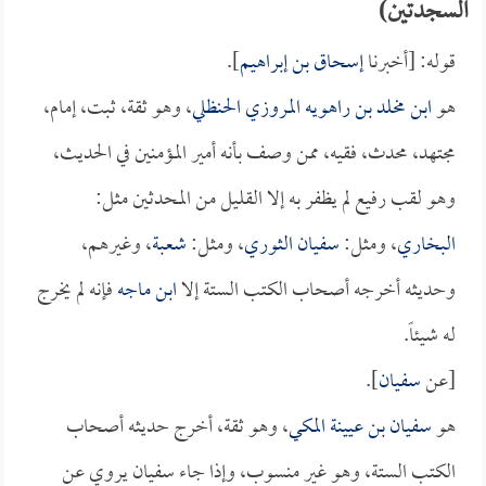
السجدتين)
قوله: [أخبرنا
إسحاق بن إبراهيم
].
هو
ابن مخلد بن راهويه المروزي الحنظلي
، وهو ثقة، ثبت، إمام،
مجتهد، محدث، فقيه، ممن وصف بأنه أمير المؤمنين في الحديث،
وهو لقب رفيع لم يظفر به إلا القليل من المحدثين مثل:
البخاري
، ومثل:
سفيان الثوري
، ومثل:
شعبة
، وغيرهم،
وحديثه أخرجه أصحاب الكتب الستة إلا
ابن ماجه
فإنه لم يخرج
له شيئاً.
[عن
سفيان
].
هو
سفيان بن عيينة المكي
، وهو ثقة، أخرج حديثه أصحاب
الكتب الستة، وهو غير منسوب، وإذا جاء سفيان يروي عن