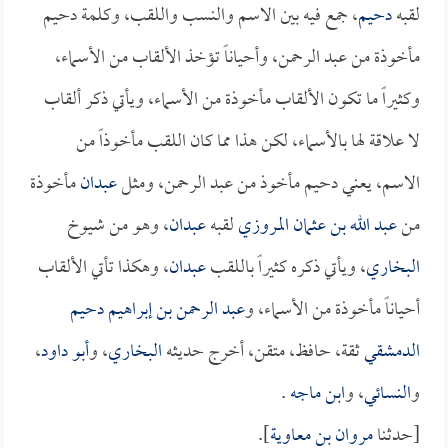
لقبه
دحيم
، جمع فيه بين الاسم والنسب واللقب، وكلمة دحيم
مأخوذة من عبد الرحمن، وأحياناً تؤخذ الألقاب من الأسماء،
وكثيراً ما تكون الألقاب مأخوذة من الأسماء، ويأتي ذكر ألقاب
لا علاقة لها بالأسماء، لكن هذا مما كان اللقب مأخوذاً من
الاسم، يعني دحيم مأخوذ من عبد الرحمن، ومثل
عبدان
مأخوذة
من
عبد الله بن عثمان المروزي
لقبه
عبدان
، وهو من شيوخ
البخاري
، ويأتي ذكره كثيراً باللقب
عبدان
، وهكذا تأتي الألقاب
أحياناً مأخوذة من الأسماء، و
عبد الرحمن بن إبراهيم دحيم
الدمشقي
ثقة، حافظ، متقن، أخرج حديثه
البخاري
، و
أبو داود
،
و
النسائي
، و
ابن ماجه
.
[حدثنا
مروان بن معاوية
].