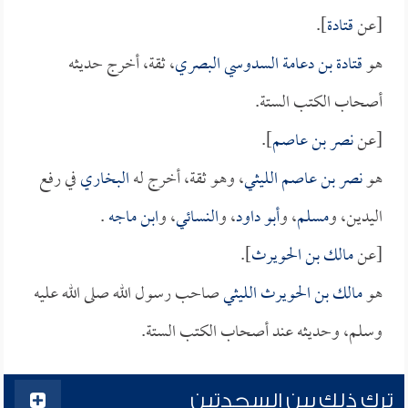
[عن
قتادة
].
هو
قتادة بن دعامة السدوسي البصري
، ثقة، أخرج حديثه
أصحاب الكتب الستة.
[عن
نصر بن عاصم
].
هو
نصر بن عاصم الليثي
، وهو ثقة، أخرج له
البخاري
في رفع
اليدين، و
مسلم
، و
أبو داود
، و
النسائي
، و
ابن ماجه
.
[عن
مالك بن الحويرث
].
هو
مالك بن الحويرث الليثي
صاحب رسول الله صلى الله عليه
وسلم، وحديثه عند أصحاب الكتب الستة.
ترك ذلك بين السجدتين