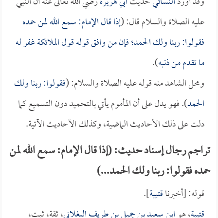
وقد أورد
النسائي
حديث
أبي هريرة
رضي الله تعالى عنه أن النبي
عليه الصلاة والسلام قال: (
إذا قال الإمام: سمع الله لمن حمده
فقولوا: ربنا ولك الحمد؛ فإن من وافق قوله قول الملائكة غفر له
ما تقدم من ذنبه
).
ومحل الشاهد منه قوله عليه الصلاة والسلام: (
فقولوا: ربنا ولك
الحمد
). فهو يدل على أن المأموم يأتي بالتحميد دون التسميع كما
دلت على ذلك الأحاديث الماضية، وكذلك الأحاديث الآتية.
تراجم رجال إسناد حديث: (إذا قال الإمام: سمع الله لمن
حمده فقولوا: ربنا ولك الحمد...)
قوله: [أخبرنا
قتيبة
].
قتيبة
، هو
ابن سعيد بن جميل بن طريف البغلاني
، ثقة، ثبت،