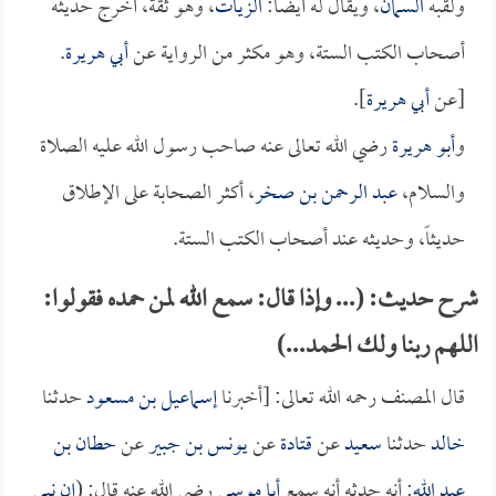
ولقبه
السمان
، ويقال له أيضاً:
الزيات
، وهو ثقة، أخرج حديثه
أصحاب الكتب الستة، وهو مكثر من الرواية عن
أبي هريرة
.
[عن
أبي هريرة
].
و
أبو هريرة
رضي الله تعالى عنه صاحب رسول الله عليه الصلاة
والسلام،
عبد الرحمن بن صخر
، أكثر الصحابة على الإطلاق
حديثاً، وحديثه عند أصحاب الكتب الستة.
شرح حديث: (... وإذا قال: سمع الله لمن حمده فقولوا:
اللهم ربنا ولك الحمد...)
قال المصنف رحمه الله تعالى: [أخبرنا
إسماعيل بن مسعود
حدثنا
خالد
حدثنا
سعيد
عن
قتادة
عن
يونس بن جبير
عن
حطان بن
عبد الله
: أنه حدثه أنه سمع
أبا موسى
رضي الله عنه قال: (
إن نبي