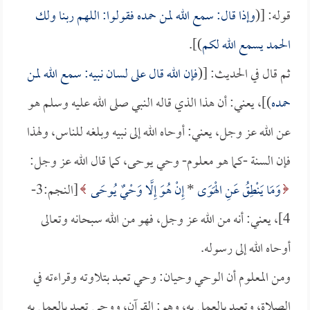
قوله: [(
وإذا قال: سمع الله لمن حمده فقولوا: اللهم ربنا ولك
الحمد يسمع الله لكم
)].
ثم قال في الحديث: [(
فإن الله قال على لسان نبيه: سمع الله لمن
حمده
)]، يعني: أن هذا الذي قاله النبي صلى الله عليه وسلم هو
عن الله عز وجل، يعني: أوحاه الله إلى نبيه وبلغه للناس، ولهذا
فإن السنة -كما هو معلوم- وحي يوحى، كما قال الله عز وجل:
وَمَا يَنْطِقُ عَنِ الْهَوَى
*
إِنْ هُوَ إِلَّا وَحْيٌ يُوحَى
[النجم:3-
4]، يعني: أنه من الله عز وجل، فهو من الله سبحانه وتعالى
أوحاه الله إلى رسوله.
ومن المعلوم أن الوحي وحيان: وحي تعبد بتلاوته وقراءته في
الصلاة، وتعبد بالعمل به، وهو: القرآن، ووحي تعبد بالعمل به