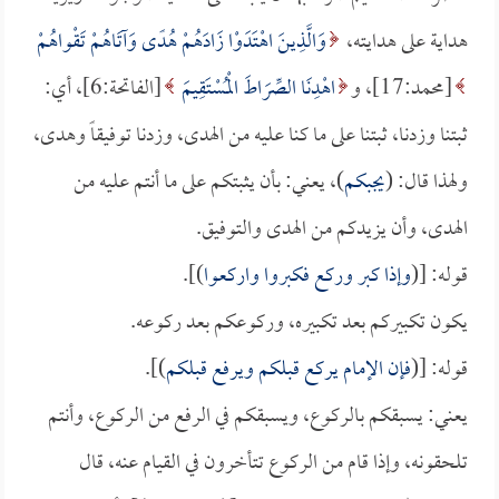
هداية على هدايته،
وَالَّذِينَ اهْتَدَوْا زَادَهُمْ هُدًى وَآتَاهُمْ تَقْواهُمْ
[محمد:17]، و
اهْدِنَا الصِّرَاطَ الْمُسْتَقِيمَ
[الفاتحة:6]، أي:
ثبتنا وزدنا، ثبتنا على ما كنا عليه من الهدى، وزدنا توفيقاً وهدى،
ولهذا قال: (
يجبكم
)، يعني: بأن يثبتكم على ما أنتم عليه من
الهدى، وأن يزيدكم من الهدى والتوفيق.
قوله: [(
وإذا كبر وركع فكبروا واركعوا
)].
يكون تكبيركم بعد تكبيره، وركوعكم بعد ركوعه.
قوله: [(
فإن الإمام يركع قبلكم ويرفع قبلكم
)].
يعني: يسبقكم بالركوع، ويسبقكم في الرفع من الركوع، وأنتم
تلحقونه، وإذا قام من الركوع تتأخرون في القيام عنه، قال