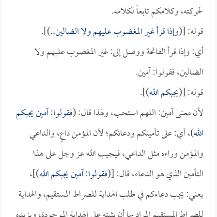
لحركته، وكلامكم تابعاً لكلامه.
قوله: [(
وإذا قرأ غير المغضوب عليهم ولا الضالين..
)].
أي: وإذا قرأ الفاتحة ووصل إلى: غير المغضوب عليهم ولا
الضالين، فقولوا: آمين.
قوله: [(
يجبكم الله
)].
لأن معنى آمين: اللهم استحب، ولهذا قال: (
فقولوا: آمين يجبكم
الله
)، أي: على تأمينكم ودعائكم؛ لأن المؤمن داعٍ، والداعي
والمؤمن وراءه مثل الداعي، فيجيب الله عز وجل على هذا
التأمين الذي هو الدعاء، قال: [(
فقولوا: آمين يجبكم الله
)]،
يعني: يجب دعاءكم في طلب الهداية للصراط المستقيم، والهداية
للصراط المستقيم المراد بها أن يثبته على الهداية الموجودة، ويزيده