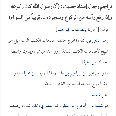
تراجم رجال إسناد حديث: (أن رسول الله كان ركوعه
وإذا رفع رأسه من الركوع وسجوده ... قريباً من السواء)
قوله: [أخبرنا
يعقوب بن إبراهيم
].
وهو
الدورقي
، ثقة، أخرج حديثه أصحاب الكتب الستة، بل هو
شيخ لأصحاب الكتب الستة، رووا عنه مباشرة وبدون واسطة.
[حدثنا
ابن علية
].
وهو
إسماعيل بن إبراهيم بن مقسم
، المشهور بـ
ابن علية
، وهو
ثقة، أخرج حديثه أصحاب الكتب الستة.
[عن
شعبة
].
هو
شعبة بن الحجاج الواسطي
، ثم
البصري
، ثقة، ثبت، وصف