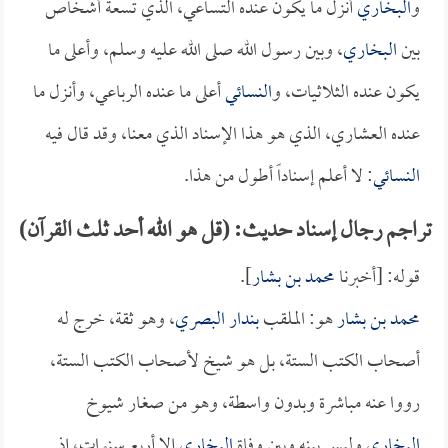
و
البخاري
أنزل ما يكون عنده التساعي، الذي تسعة أشخاص
بين
البخاري
، وبين رسول الله صلى الله عليه وسلم، وأعلى ما
يكون عنده الثلاثيات، و
النسائي
أعلى ما عنده الرباعي، وأنزل ما
عنده العشاري، الذي هو هذا الإسناد الذي معنا، وقد قال فيه
النسائي
: لا أعلم إسناداً أطول من هذا.
تراجم رجال إسناد حديث: (قل هو الله أحد ثلث القرآن)
قوله: [أخبرنا
محمد بن بشار
].
محمد بن بشار
هو: الملقب
بندار البصري
، وهو ثقة، خرج له
أصحاب الكتب الستة، بل هو شيخ لأصحاب الكتب الستة،
رووا عنه مباشرة وبدون واسطة، وهو من صغار شيوخ
البخاري
وليس بينه وبين وفاة
البخاري
إلا أربع سنوات، إذ