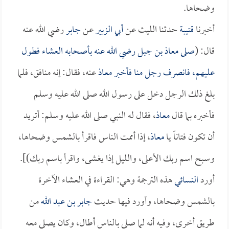
وضحاها.
أخبرنا
قتيبة
حدثنا الليث عن
أبي الزبير
عن
جابر
رضي الله عنه
قال: (
صلى
معاذ بن جبل
رضي الله عنه بأصحابه العشاء فطول
عليهم، فانصرف رجل منا فأخبر
معاذ
عنه، فقال: إنه منافق، فلما
بلغ ذلك الرجل دخل على رسول الله صلى الله عليه وسلم
فأخبره بما قال
معاذ
، فقال له النبي صلى الله عليه وسلم: أتريد
أن تكون فتاناً يا
معاذ
، إذا أممت الناس فاقرأ بالشمس وضحاها،
وسبح اسم ربك الأعلى، والليل إذا يغشى، واقرأ باسم ربك)].
أورد
النسائي
هذه الترجمة وهي: القراءة في العشاء الآخرة
بالشمس وضحاها، وأورد فيها حديث
جابر بن عبد الله
من
طريق أخرى، وفيه أنه لما صلى بالناس أطال، وكان يصلي معه