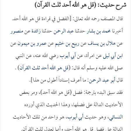
شرح حديث: (قل هو الله أحد ثلث القرآن)
قال المصنف رحمه الله تعالى: [الفضل في قراءة قل هو الله أحد.
أخبرنا
محمد بن بشار
حدثنا
عبد الرحمن
حدثنا
زائدة
عن
منصور
عن
هلال بن يساف
عن
ربيع بن خثيم
عن
عمرو بن ميمون
عن
ابن أبي ليلى
عن امرأة، عن
أبي أيوب
رضي الله عنه، عن النبي
صلى الله عليه وسلم أنه قال: (
قل هو الله أحد ثلث القرآن
) .
قال
أبو عبد الرحمن
: ما أعرف إسناداً أطول من هذا].
فقد سبق البدء بترجمة: فضل (قل هو الله أحد)، ومر بعض
الأحاديث الدالة على فضلها، وهذا الحديث الذي أورده
النسائي
، وهو حديث
أبي أيوب
، هو واحد من تلك الأحاديث
الدالة على فضل قل هو الله أحد، وأنها تعدل ثلث القرآن.