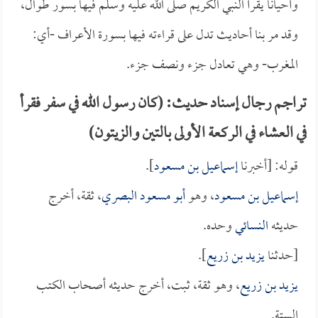
وأحياناً يقرأ النبي الكريم صلى الله عليه وسلم فيها بسور طوال،
وقد مر بنا أحاديث تدل على قراءته فيها بسورة الأعراف -أي:
المغرب- وهي تعادل جزء ونصف جزء.
تراجم رجال إسناد حديث: (كان رسول الله في سفر فقرأ
في العشاء في الركعة الأولى بالتين والزيتون)
قوله: [أخبرنا
إسماعيل بن مسعود
].
إسماعيل بن مسعود
، وهو
أبو مسعود البصري
، ثقة، أخرج
حديثه
النسائي
وحده.
[حدثنا
يزيد بن زريع
].
يزيد بن زريع
، وهو ثقة، ثبت، أخرج حديثه أصحاب الكتب
الستة.