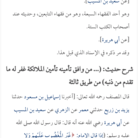
[عن
سعيد بن المسيب
].
وهو أحد الفقهاء السبعة، وهو من فقهاء التابعين، وحديثه عند
أصحاب الكتب الستة.
[عن
أبي هريرة
].
وقد مر ذكره في الإسناد الذي قبل هذا.
شرح حديث: (... من وافق تأمينه تأمين الملائكة غفر له ما
تقدم من ذنبه) من طريق ثالثة
قال المصنف رحمه الله تعالى: [أخبرنا
إسماعيل بن مسعود
حدثنا
يزيد بن زريع
حدثني
معمر
عن
الزهري
عن
سعيد بن المسيب
عن
أبي هريرة
رضي الله عنه أنه قال: قال رسول الله صلى الله
عليه وسلم: (
إذا قال الإمام:
غَيْرِ الْمَغْضُوبِ عَلَيْهِمْ وَلا