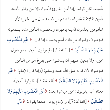
تأمينه، لكن قوله: (إذا أمن القارئ فأمنوا، فإن من وافق تأمينه
تأمين الملائكة غفر له ما تقدم من ذنبه). يدل على الجهر؛ لأن
المأمومين يعلمون تأمينه بجهره، وبحصول التأمين منه، يسمعونه
فيؤمنون، والمراد من ذلك أنهم يؤمنون إذا قال:
غَيْرِ الْمَغْضُوبِ
عَلَيْهِمْ وَلا الضَّالِّينَ
[الفاتحة:7]، فيقولون: آمين، وهو يقول:
آمين، ولا يتعين عليهم أن يسكتوا حتى يفرغ هو من التأمين
فيؤمنوا؛ لأن قوله صلى الله عليه وسلم: (وإذا قال الإمام:
غَيْرِ
الْمَغْضُوبِ عَلَيْهِمْ وَلا الضَّالِّينَ
[الفاتحة:7]، فقولوا: آمين)،
معناه أنهم يقولون: آمين مباشرة بعد:
غَيْرِ الْمَغْضُوبِ عَلَيْهِمْ وَلا
الضَّالِّينَ
[الفاتحة:7]، والإمام يؤمن عندما يقول:
غَيْرِ