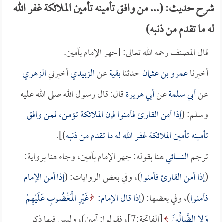
شرح حديث: (... من وافق تأمينه تأمين الملائكة غفر الله
له ما تقدم من ذنبه)
قال المصنف رحمه الله تعالى: [جهر الإمام بآمين.
أخبرنا
عمرو بن عثمان
حدثنا
بقية
عن
الزبيدي
أخبرني
الزهري
عن
أبي سلمة
عن
أبي هريرة
قال: قال رسول الله صلى الله عليه
وسلم: (
إذا أمن القارئ فأمنوا فإن الملائكة تؤمن، فمن وافق
تأمينه تأمين الملائكة غفر الله له ما تقدم من ذنبه
)].
ترجم
النسائي
هنا بقوله: جهر الإمام بآمين، وجاء هنا برواية:
(
إذا أمن القارئ فأمنوا
)، وفي بعض الروايات: (
إذا أمن الإمام
فأمنوا
)، وفي بعضها: (
إذا قال الإمام:
غَيْرِ الْمَغْضُوبِ عَلَيْهِمْ
وَلا الضَّالِّينَ
[الفاتحة:7]، فقولوا: آمين)، وليس فيها ذكر