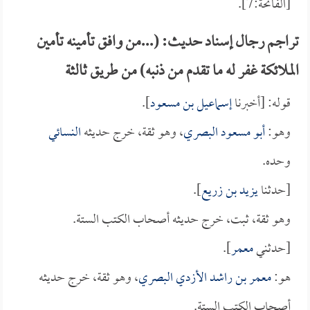
[الفاتحة:7].
تراجم رجال إسناد حديث: (...من وافق تأمينه تأمين
الملائكة غفر له ما تقدم من ذنبه) من طريق ثالثة
قوله: [أخبرنا
إسماعيل بن مسعود
].
وهو:
أبو مسعود البصري
، وهو ثقة، خرج حديثه
النسائي
وحده.
[حدثنا
يزيد بن زريع
].
وهو ثقة، ثبت، خرج حديثه أصحاب الكتب الستة.
[حدثني
معمر
].
هو:
معمر بن راشد الأزدي البصري
، وهو ثقة، خرج حديثه
أصحاب الكتب الستة.