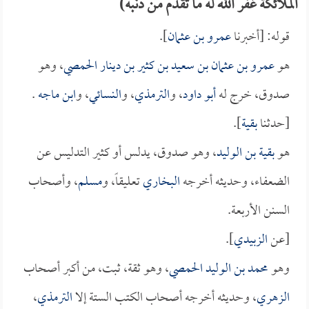
الملائكة غفر الله له ما تقدم من ذنبه)
قوله: [أخبرنا
عمرو بن عثمان
].
هو
عمرو بن عثمان بن سعيد بن كثير بن دينار الحمصي
، وهو
صدوق، خرج له
أبو داود
، و
الترمذي
، و
النسائي
، و
ابن ماجه
.
[حدثنا
بقية
].
هو
بقية بن الوليد
، وهو صدوق، يدلس أو كثير التدليس عن
الضعفاء، وحديثه أخرجه
البخاري
تعليقاً، و
مسلم
، وأصحاب
السنن الأربعة.
[عن
الزبيدي
].
وهو
محمد بن الوليد الحمصي
، وهو ثقة، ثبت، من أكبر أصحاب
الزهري
، وحديثه أخرجه أصحاب الكتب الستة إلا
الترمذي
،