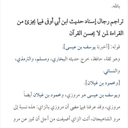
بالله.
تراجم رجال إسناد حديث ابن أبي أوفى فيما يجزئ من
القراءة لمن لا يحسن القرآن
قوله: [أخبرنا
يوسف بن عيسى
].
وهو ثقة، حافظ، خرج حديثه
البخاري
، و
مسلم
، و
الترمذي
،
و
النسائي
.
[و
محمود بن غيلان
].
و
يوسف بن عيسى
هو مروزي، و
محمود بن غيلان
أيضاً
مروزي، وقد عرفنا فيما مضى أن مروزي بالزاي: هذه نسبة إلى
مرو الشاهيجان، أتت الزاي أضيفت من أجل أن تميز عن مرو