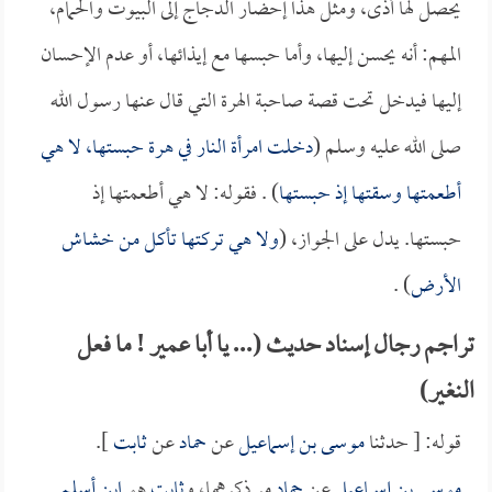
يحصل لها أذى، ومثل هذا إحضار الدجاج إلى البيوت والحمام،
المهم: أنه يحسن إليها، وأما حبسها مع إيذائها، أو عدم الإحسان
إليها فيدخل تحت قصة صاحبة الهرة التي قال عنها رسول الله
صلى الله عليه وسلم (
دخلت امرأة النار في هرة حبستها، لا هي
أطعمتها وسقتها إذ حبستها
) . فقوله: لا هي أطعمتها إذ
حبستها. يدل على الجواز، (
ولا هي تركتها تأكل من خشاش
الأرض
) .
تراجم رجال إسناد حديث (... يا أبا عمير ! ما فعل
النغير)
قوله: [ حدثنا
موسى بن إسماعيل
عن
حماد
عن
ثابت
].
موسى بن إسماعيل
عن
حماد
مر ذكرهما، و
ثابت
هو
ابن أسلم