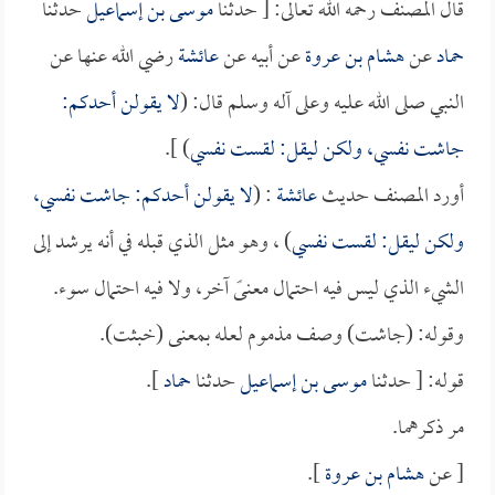
قال المصنف رحمه الله تعالى: [ حدثنا
موسى بن إسماعيل
حدثنا
حماد
عن
هشام بن عروة
عن أبيه عن
عائشة
رضي الله عنها عن
النبي صلى الله عليه وعلى آله وسلم قال: (
لا يقولن أحدكم:
جاشت نفسي، ولكن ليقل: لقست نفسي
) ].
أورد المصنف حديث
عائشة
: (
لا يقولن أحدكم: جاشت نفسي،
ولكن ليقل: لقست نفسي
) ، وهو مثل الذي قبله في أنه يرشد إلى
الشيء الذي ليس فيه احتمال معنىً آخر، ولا فيه احتمال سوء.
وقوله: (جاشت) وصف مذموم لعله بمعنى (خبثت).
قوله: [ حدثنا
موسى بن إسماعيل
حدثنا
حماد
].
مر ذكرهما.
[ عن
هشام بن عروة
].