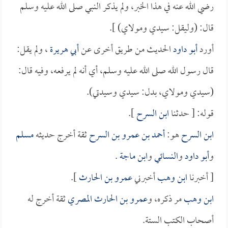
رضي الله عنه في هذا الخبر، ولم يذكر النبي صلى الله عليه وسلم
قال: (وليقل: سيدي ومولاي) ].
أورد
أبو داود
الحديث من طريق أخرى عن
أبي هريرة
، ولم يقل:
قال رسول الله صلى الله عليه وسلم، أي أنه لم يرفعه، وفيه قال:
(سيدي ومولاي، بدل: سيدي وسيدتي).
قوله: [ حدثنا
ابن السرح
].
ابن السرح
هو:
أحمد بن عمرو بن السرح
ثقة أخرج حديثه
مسلم
و
أبو داود
و
النسائي
و
ابن ماجة
.
[ أخبرنا
ابن وهب
أخبرني
عمرو بن الحارث
].
ابن وهب
مر ذكره، و
عمرو بن الحارث المصري
ثقة أخرج له
أصحاب الكتب الستة.