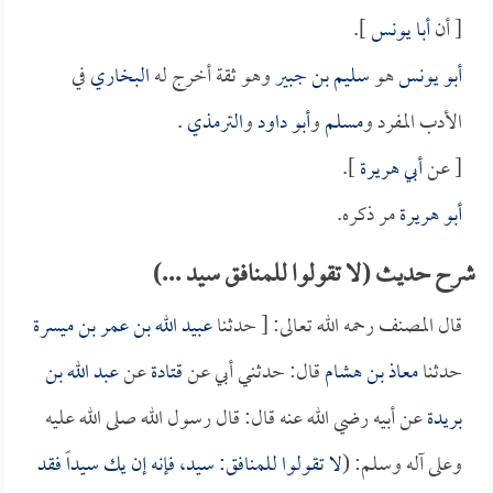
[ أن
أبا يونس
].
أبو يونس
هو
سليم بن جبير
وهو ثقة أخرج له
البخاري
في
الأدب المفرد و
مسلم
و
أبو داود
و
الترمذي
.
[ عن
أبي هريرة
].
أبو هريرة
مر ذكره.
شرح حديث (لا تقولوا للمنافق سيد ...)
قال المصنف رحمه الله تعالى: [ حدثنا
عبيد الله بن عمر بن ميسرة
حدثنا
معاذ بن هشام
قال: حدثني أبي عن
قتادة
عن
عبد الله بن
بريدة
عن أبيه رضي الله عنه قال: قال رسول الله صلى الله عليه
وعلى آله وسلم: (
لا تقولوا للمنافق: سيد، فإنه إن يك سيداً فقد