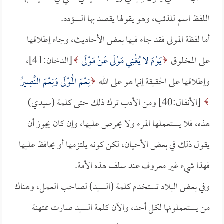
اللفظ اسم للذئب، وهو يقولها يقصد بها السؤدد.
أما لفظة المولى فقد جاء فيها بعض الأحاديث، وجاء إطلاقها
على المخلوق
يَوْمَ لا يُغْنِي مَوْلًى عَنْ مَوْلًى
[الدخان:41]،
وإطلاقها على الحقيقة إنما هو على الله
نِعْمَ الْمَوْلَى وَنِعْمَ النَّصِيرُ
[الأنفال:40] ومن الأدب ترك ذلك حتى كلمة (سيدي)
هذه، فلا يستعملها المرء ولا يحرص عليها، وإن كان يجوز أن
يقول ذلك في بعض الأحيان، لكن كونه يلتزمها أو يحافظ عليها
فهذا شيء غير معروف عند سلف هذه الأمة.
وفي بعض البلاد تستخدم كلمة (السيد) لصاحب العمل، وهناك
من يستعملونها لكل أحد، والآن كلمة السيد صارت ممتهنة