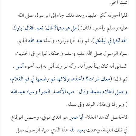
شيئاً آخر.
فلما أخبرته أنكر عليها، وبعد ذلك جاء إلى الرسول صلى الله
عليه وسلم وأخبره فقال: (
هل عرستما؟ قال: نعم. فقال: بارك
الله لكما في ليلتكما
)، ثم ولد لهما مولود، ولعله
عبد الله
الذي
سماه الرسول صلى الله عليه وسلم وحنكه، كما مر في الحديث
السابق أنه كان يهنأ بعيراً له، وأنه لما ولد أتى به إليه أخوه
أنس
،
ثم قال: (
معك تمرات؟ فأخذها ولاكها ثم وضعها في فم الغلام،
وجعل الغلام يتلمظ وقال: حب الأنصار التمر! وسماه
عبد الله
) وبورك في ذلك الولد وفي نسله.
فالحاصل أن هذا الغلام
أبا عمير
هو الذي توفي، وحصل الوقاع
في تلك الليلة، وحملت بـ
عبد الله
هذا الذي سماه الرسول صلى