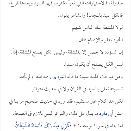
مبذولة، فالاستمارات التي تعبأ مكتوب فيها السيد وبعدها فراغ،
فالكل سيد بالمجان! والشاعر يقول:
لولا المشقة ساد الناس كلهم
الجود يفقر والإقدام قتال
إن السؤدد لا يحصل إلا بالمشقة، وليس الكل يصنع المشقة، إذاً:
ليس الكل يصلح أن يكون سيداً.
ومن مباحث كلمة سيد: ما قاله
النووي
رحمه الله: ولم يأت
تسميته تعالى بالسيد في القرآن ولا في حديث متواتر .
لكن هذا كلام غير مستقيم، فقد ورد في حديث صحيح مر بنا في
سنن
أبي داود
ما يدل على ذلك والتواتر ليس بلازم في الصحة.
أما جاء في سورة يوسف:
اذْكُرْنِي عِنْدَ رَبِّكَ فَأَنسَاهُ الشَّيْطَانُ