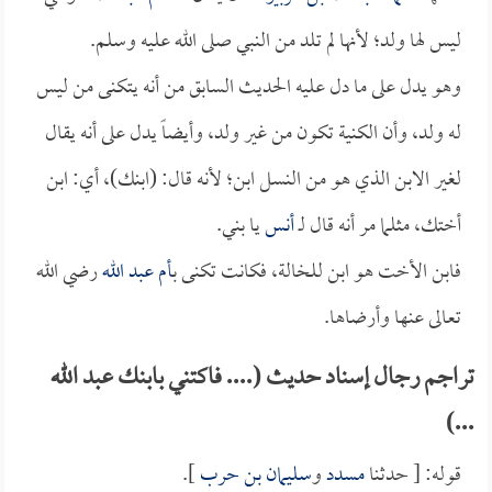
ليس لها ولد؛ لأنها لم تلد من النبي صلى الله عليه وسلم.
وهو يدل على ما دل عليه الحديث السابق من أنه يتكنى من ليس
له ولد، وأن الكنية تكون من غير ولد، وأيضاً يدل على أنه يقال
لغير الابن الذي هو من النسل ابن؛ لأنه قال: (ابنك)، أي: ابن
أختك، مثلما مر أنه قال لـ
أنس
يا بني.
فابن الأخت هو ابن للخالة، فكانت تكنى ب
أم عبد الله
رضي الله
تعالى عنها وأرضاها.
تراجم رجال إسناد حديث (.... فاكتني بابنك عبد الله
...)
قوله: [ حدثنا
مسدد
و
سليمان بن حرب
].