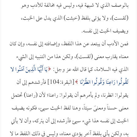
بالوصف الذي لا شبهة فيه، وليس فيه مخالفة للأدب وهو
(لقست)، ولا يؤتى بلفظ (خبثت) الذي يدل على الخبث،
ويضيف الخبث إلى نفسه.
فمن الأدب أن يبتعد عن هذا اللفظ، وإضافته إلى نفسه، وإن كان
معناه يقارب معنى (لقست)، ولكن هذا من التنبيه إلى الشيء
الذي فيه السلامة، كما قال الله عز وجل:
يَا أَيُّهَا الَّذِينَ آمَنُوا لا
تَقُولُوا رَاعِنَا وَقُولُوا انظُرْنَا
[البقرة:104] فأرشدهم إلى أن
يقولوا: انظرنا، ولم يأمرهم أن يقولوا: راعنا؛ لأن (راعنا) تحتمل
معنى حسناً ومعنىً سيئاً، وهنا لفظ الخبث سيئ، فكونه يضيف
الخبث إلى نفسه هذا شيء سيئ فأرشده إلى أن يتركه، وأن لا يأتي
به، ولكن يأتي بلفظ آخر يؤدي معناه، وليس في ذلك اللفظ ما لا