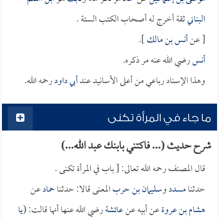
البناني
ثقة أخرج له أصحاب الكتب الستة .
[ عن
أنس بن مالك
].
أنس
رضي الله عنه مر ذكره.
وهذا الإسناد رباعي من أعلى الأسانيد عند
أبي داود
رحمه الله.
ما جاء في المرأة تكنى
شرح حديث (... فاكتني بابنك عبد الله...)
قال المصنف رحمه الله تعالى: [ باب في المرأة تكنى .
حدثنا
مسدد
و
سليمان بن حرب
المعنى قالا: حدثنا
حماد
عن
هشام بن عروة
عن أبيه عن
عائشة
رضي الله عنها أنها قالت: (
يا