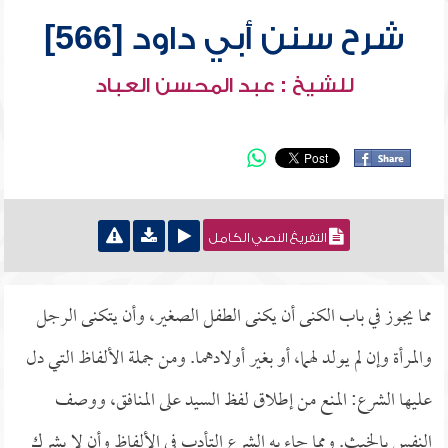
شرح سنن أبي داود [566]
للشيخ : عبد المحسن العباد
التفريغ النصي الكامل
مما يجوز في باب الكنى أن يكنى الطفل الصغير، وأن يتكنى الرجل
والمرأة وإن لم يولد لهما، أو بغير أولادهما. ومن جملة الألفاظ التي دل
عليها الشرع: المنع من إطلاق لفظ السيد على المنافق، ووصف
النفس بالخبث. ومما جاء به الشرع التأدب في الألفاظ وأن لا يشرك