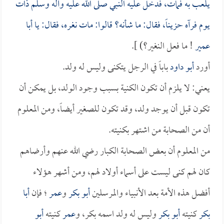
يلعب به فمات، فدخل عليه النبي صلى الله عليه وآله وسلم ذات
يوم فرآه حزيناً، فقال: ما شأنه؟ قالوا: مات نغره، فقال: يا
أبا
عمير
! ما فعل النغير؟) ].
أورد
أبو داود
باباً في الرجل يتكنى وليس له ولد.
يعني: لا يلزم أن تكون الكنية بسبب وجود الولد، بل يمكن أن
تكون قبل أن يوجد ولد، وقد تكون للصغير أيضاً، ومن المعلوم
أن من الصحابة من اشتهر بكنيته.
من المعلوم أن بعض الصحابة الكبار رضي الله عنهم وأرضاهم
كان لهم كنى ليست على أسماء أولاد لهم، ومن أشهر هؤلاء
أفضل هذه الأمة بعد الأنبياء والمرسلين
أبو بكر
و
عمر
؛ فإن
أبا
بكر
كنيته
أبو بكر
وليس له ولد اسمه بكر، و
عمر
كنيته
أبو