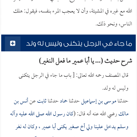
الله مع غيره في المشيئة، وأن لا يعجب المرء بنفسه، فيقول: هلك
الناس، ونحو ذلك.
ما جاء في الرجل يتكنى وليس له ولد
شرح حديث (... يا أبا عمير ما فعل النغير)
قال المصنف رحمه الله تعالى: [ باب ما جاء في الرجل يتكنى
وليس له ولد.
حدثنا
موسى بن إسماعيل
حدثنا
حماد
حدثنا
ثابت
عن
أنس بن
مالك
رضي الله عنه أنه قال: (
كان رسول الله صلى الله عليه وآله
وسلم يدخل علينا ولي أخ صغير يكنى
أبا عمير
، وكان له نغر