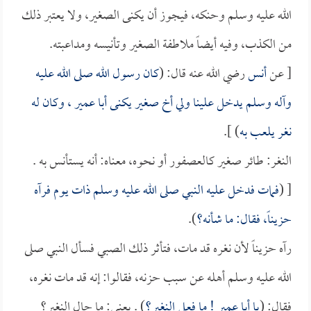
الله عليه وسلم وحنكه، فيجوز أن يكنى الصغير، ولا يعتبر ذلك
من الكذب، وفيه أيضاً ملاطفة الصغير وتأنيسه ومداعبته.
[ عن
أنس
رضي الله عنه قال: (
كان رسول الله صلى الله عليه
وآله وسلم يدخل علينا ولي أخ صغير يكنى
أبا عمير
، وكان له
نغر يلعب به
) ].
النغر: طائر صغير كالعصفور أو نحوه، معناه: أنه يستأنس به .
[ (
فمات فدخل عليه النبي صلى الله عليه وسلم ذات يوم فرآه
حزيناً، فقال: ما شأنه؟
).
رآه حزيناً لأن نغره قد مات، فتأثر ذلك الصبي فسأل النبي صلى
الله عليه وسلم أهله عن سبب حزنه، فقالوا: إنه قد مات نغره،
فقال: (
يا
أبا عمير
! ما فعل النغير؟
) . يعني: ما حال النغير؟