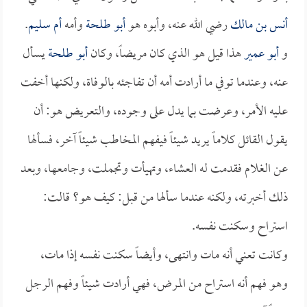
أنس بن مالك
رضي الله عنه، وأبوه هو
أبو طلحة
وأمه
أم سليم
.
و
أبو عمير
هذا قيل هو الذي كان مريضاً، وكان
أبو طلحة
يسأل
عنه، وعندما توفي ما أرادت أمه أن تفاجئه بالوفاة، ولكنها أخفت
عليه الأمر، وعرضت بما يدل على وجوده، والتعريض هو: أن
يقول القائل كلاماً يريد شيئاً فيفهم المخاطب شيئاً آخر، فسألها
عن الغلام فقدمت له العشاء، وتهيأت وتجملت، وجامعها، وبعد
ذلك أخبرته، ولكنه عندما سألها من قبل: كيف هو؟ قالت:
استراح وسكنت نفسه.
وكانت تعني أنه مات وانتهى، وأيضاً سكنت نفسه إذا مات،
وهو فهم أنه استراح من المرض، فهي أرادت شيئاً وفهم الرجل