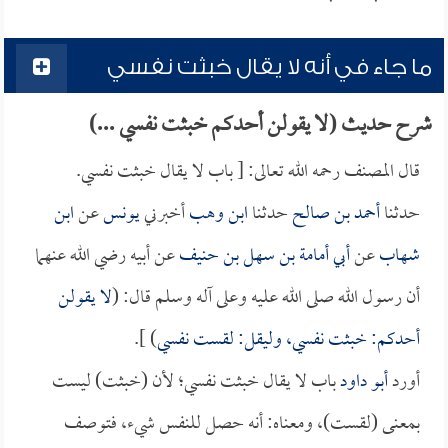
ما جاء في أنه لا يقال خبثت نفسي
شرح حديث (لا يقولن أحدكم خبثت نفسي ...)
قال المصنف رحمه الله تعالى: [ باب لا يقال خبثت نفسي.
حدثنا
أحمد بن صالح
حدثنا
ابن وهب
أخبرني
يونس
عن
ابن
شهاب
عن
أبي أمامة بن سهل بن حنيف
عن أبيه رضي الله عنهما
أن رسول الله صلى الله عليه وعلى آله وسلم قال: (
لا يقولن
أحدكم: خبثت نفسي، وليقل: لقست نفسي
) ].
أورد
أبو داود
باب لا يقال خبثت نفسي؛ لأن (خبثت) ليست
بمعنى (لقست)، ومعناه: أنه حصل للنفس شيء، فتوصف