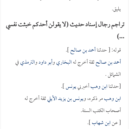
يليق.
تراجم رجال إسناد حديث (لا يقولن أحدكم خبثت نفسي
...)
قوله: [ حدثنا
أحمد بن صالح
].
أحمد بن صالح
ثقة أخرج له
البخاري
و
أبو داود
و
الترمذي
في
الشمائل .
[حدثنا
ابن وهب
أخبرني
يونس
].
ابن وهب
مر ذكره، و
يونس بن يزيد الأيلي
ثقة أخرج له
أصحاب الكتب الستة.
[ عن
ابن شهاب
].