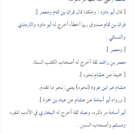
[ قال
أبو داود
: وهكذا قال
قران بن تمام
و
معمر
].
قران بن تمام
صدوق ربما أخطأ، أخرج له
أبو داود
و
الترمذي
و
النسائي
.
[ و
معمر
].
معمر بن راشد
ثقة أخرج له أصحاب الكتب الستة.
[ جميعاً عن
هشام
نحوه ].
هشام
هو
ابن عروة
(نحوه) يعني: نحو ما تقدم.
[ ورواه
أبو أسامة
عن
هشام
عن
عباد بن حمزة
].
أبو أسامة
مر ذكره، و
عباد
ثقة أخرج له
البخاري
في الأدب المفرد
و
مسلم
وأصحاب السنن .