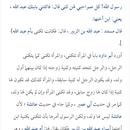
رسول الله! كل صواحبي لهن كنى قال: فاكتني بابنك
عبد الله
،
يعني: ابن أختها.
قال
مسدد
:
عبد الله بن الزبير
، قال: فكانت تكنى بـ
أم عبد الله
)
].
أورد
أبو داود
باباً في المرأة تتكنى، والمرأة تكنى كما يتكنى
الرجل، والرجل تتحد كنيته وكنية زوجته إذا كان بينهما أول
ولد، وقد يكون الرجل له كنية سابقة، والمرأة كذلك قد تكون لها
كنية إذا كان لها زوج سابق، وقد تكنى المرأة وإن لم يكن لها ولد،
كما مر في حديث
أبي عمير
، وكما جاء في حديث
عائشة
؛ لأن
عائشة
ليس لها ولد، ولكن الرسول أمرها بأن تتكنى بكنية ابن
أختها
أسماء
عبد الله بن الزبير
فكان يقال لها:
أم عبد الله
، وهي