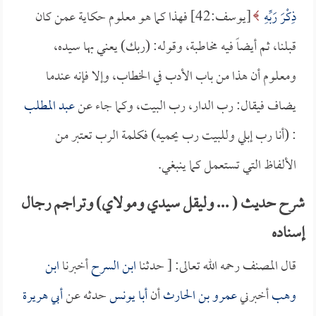
ذِكْرَ رَبِّهِ
[يوسف:42] فهذا كما هو معلوم حكاية عمن كان
قبلنا، ثم أيضاً فيه مخاطبة، وقوله: (ربك) يعني بها سيده،
ومعلوم أن هذا من باب الأدب في الخطاب، وإلا فإنه عندما
يضاف فيقال: رب الدار، رب البيت، وكما جاء عن
عبد المطلب
: (أنا رب إبلي وللبيت رب يحميه) فكلمة الرب تعتبر من
الألفاظ التي تستعمل كما ينبغي.
شرح حديث ( ... وليقل سيدي ومولاي) وتراجم رجال
إسناده
قال المصنف رحمه الله تعالى: [ حدثنا
ابن السرح
أخبرنا
ابن
وهب
أخبرني
عمرو بن الحارث
أن
أبا يونس
حدثه عن
أبي هريرة