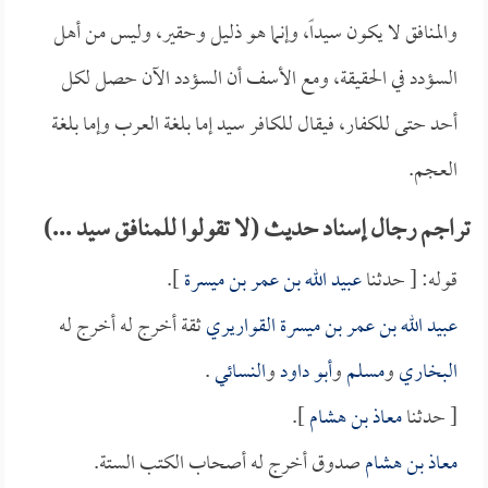
والمنافق لا يكون سيداً، وإنما هو ذليل وحقير، وليس من أهل
السؤدد في الحقيقة، ومع الأسف أن السؤدد الآن حصل لكل
أحد حتى للكفار، فيقال للكافر سيد إما بلغة العرب وإما بلغة
العجم.
تراجم رجال إسناد حديث (لا تقولوا للمنافق سيد ...)
قوله: [ حدثنا
عبيد الله بن عمر بن ميسرة
].
عبيد الله بن عمر بن ميسرة القواريري
ثقة أخرج له أخرج له
البخاري
و
مسلم
و
أبو داود
و
النسائي
.
[ حدثنا
معاذ بن هشام
].
معاذ بن هشام
صدوق أخرج له أصحاب الكتب الستة.