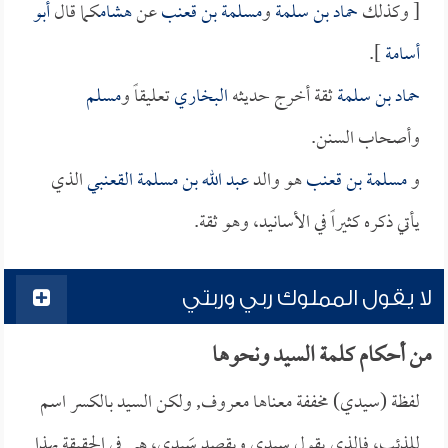
[ وكذلك
حماد بن سلمة
و
مسلمة بن قعنب
عن
هشام
كما قال
أبو
أسامة
].
حماد بن سلمة
ثقة أخرج حديثه
البخاري
تعليقاً و
مسلم
وأصحاب السنن.
و
مسلمة بن قعنب
هو والد
عبد الله بن مسلمة القعنبي
الذي
يأتي ذكره كثيراً في الأسانيد، وهو ثقة.
لا يقول المملوك ربي وربتي
من أحكام كلمة السيد ونحوها
لفظة (سيدي) مخففة معناها معروف, ولكن السيد بالكسر اسم
للذئب، فالذي يقول سِيدي ويقصد سَيدي، هي في الحقيقة بهذا