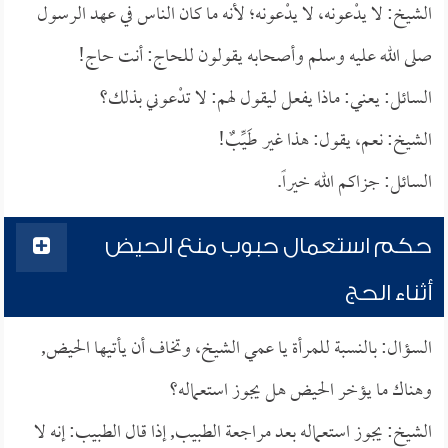
الشيخ: لا يدْعونه، لا يدْعونه؛ لأنه ما كان الناس في عهد الرسول
صلى الله عليه وسلم وأصحابه يقولون للحاج: أنت حاج!
السائل: يعني: ماذا يفعل ليقول لهم: لا تدْعوني بذلك؟
الشيخ: نعم، يقول: هذا غير طَيِّبٌ!
السائل: جزاكم الله خيراً.
حكم استعمال حبوب منع الحيض
أثناء الحج
السؤال: بالنسبة للمرأة يا عمي الشيخ، وتخاف أن يأتيها الحيض,
وهناك ما يؤخر الحيض هل يجوز استعماله؟
الشيخ: يجوز استعماله بعد مراجعة الطبيب, إذا قال الطبيب: إنه لا