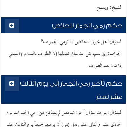
الشيخ: ويصح.
حكم رمي الجمار للحائض
السؤال: هل يجوز للحائض أن ترمي الجمرات؟
الجواب: إي نعم، كل المناسك تفعلها إلا الطواف بالبيت, والسعي
إذا كان بعد الطواف.
حكم تأخير رمي الجمار إلى يوم الثالث
عشر لعذر
السؤال: يوجد سؤال آخر: شخص لم يتمكن من رمي الجمرات يوم
الحادي عشر والثاني عشر, هل يجوز أن يرميها جميعاً يوم الثالث عشر