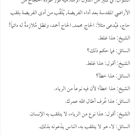
السؤال: في كثير من الدول الإسلامية فور عودة الحجاج من
الأراضي المقدسة بعد أداء الفريضة, يُلَقَّب من أدى الفريضة بلقب
حاج، فيُدعى مثلاً: الحاج محمد, الحاج أحمد، وتظل مُلازِمةًَ له دائماً!
الشيخ: هذا غلط.
السائل: فما حكم ذلك؟
الشيخ: أقول: هذا غلط.
السائل: هذا خطأ؟
الشيخ: هذا خطأ؛ لأن فيه نوعاً من الرياء.
السائل: هذا عُرف أطال الله عمرك.
الشيخ: أقول: هذا نوع من الرياء، لا يتلقب به الإنسان.
السائل: لا، هو لا يتلقب به، الناس يدْعونه بذلك.