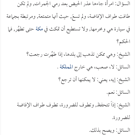
السؤال: امرأة جاءها عذر الحيض بعد رمي الجمرات, ولم تكن
طافت طواف الإفاضة، ولم تسعَ, حيث أنها متمتعة, ومرتبطة بجماعة
في سيارة هي ومحرمها, ولا تستطيع أن تمكث في
مكة
حتى تطهُر, فما
الحكم؟
الشيخ: وهي ممكن تذهب إلى بلدها، إذا طهُرت رجعت؟
السائل: لا، صعب، هي خارج
المملكة
.
الشيخ: إيه، يعني: لا يمكنها أن ترجع؟
السائل: نعم.
الشيخ: إذاً تتحفظ, وتطوف للضرورة، تطوف طواف الإفاضة
للضرورة.
السائل: ويصح بذلك.