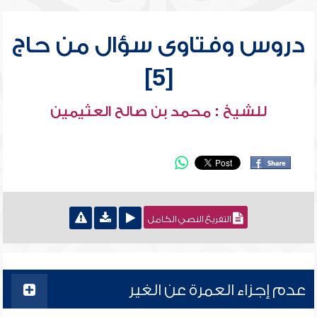
دروس وفتاوى سؤال من حاج
[5]
للشيخ : محمد بن صالح العثيمين
التفريغ النصي الكامل
عدم إجزاء العمرة عن الغير