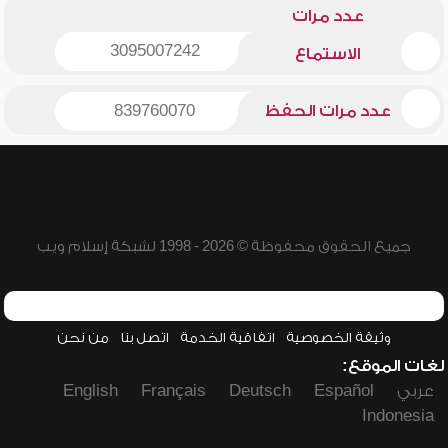
عدد مرات
3095007242
الاستماع
عدد مرات الحفظ
839760070
جميع الحقوق محفوظة © 2026 - 1998 لشبكة إسلام ويب
وثيقة الخصوصية
اتفاقية الخدمة
اتصل بنا
من نحن
لغات الموقع:
عربي
Español
Deutsch
Français
English
Indonesia