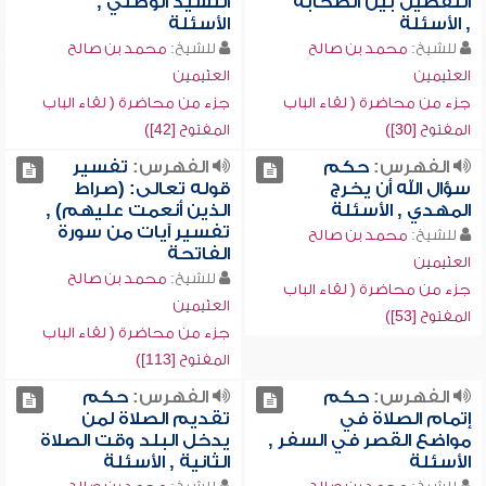
التفضيل بين الصحابة
النشيد الوطني ,
, الأسئلة
الأسئلة
للشيخ:
محمد بن صالح
للشيخ:
محمد بن صالح
العثيمين
العثيمين
جزء من محاضرة ( لقاء الباب
جزء من محاضرة ( لقاء الباب
المفتوح [30])
المفتوح [42])
الفهرس:
حكم
الفهرس:
تفسير
سؤال الله أن يخرج
قوله تعالى: (صراط
المهدي , الأسئلة
الذين أنعمت عليهم) ,
تفسير آيات من سورة
للشيخ:
محمد بن صالح
الفاتحة
العثيمين
للشيخ:
محمد بن صالح
جزء من محاضرة ( لقاء الباب
العثيمين
المفتوح [53])
جزء من محاضرة ( لقاء الباب
المفتوح [113])
الفهرس:
حكم
الفهرس:
حكم
إتمام الصلاة في
تقديم الصلاة لمن
مواضع القصر في السفر ,
يدخل البلد وقت الصلاة
الأسئلة
الثانية , الأسئلة