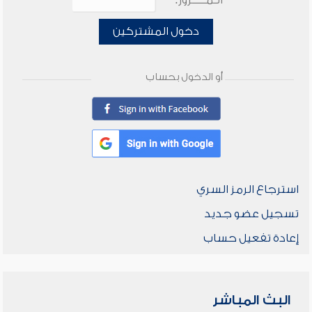
الـمـــــرور:
دخول المشتركين
أو الدخول بحساب
استرجاع الرمز السري
تسجيل عضو جديد
إعادة تفعيل حساب
البث المباشر