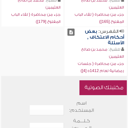
للشيخ:
محمد بن صالح
للشيخ:
محمد بن صالح
العثيمين
العثيمين
جزء من محاضرة ( لقاء الباب
جزء من محاضرة ( لقاء الباب
المفتوح [165])
المفتوح [179])
الفهرس:
بعض
أحكام الاعتكاف ,
الأسئلة
للشيخ:
محمد بن صالح
العثيمين
جزء من محاضرة ( جلسات
رمضانية لعام 1412ه [4])
مكتبتك الصوتية
اسم
المستخدم:
كـلـــمـة