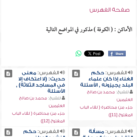
صفحة الفهرس
الأماكن : ( الكوفة ) مذكور في المواضع التالية
الفهرس:
حكم
الفهرس:
معنى
الغناء إذا كان علماء
حديث: (لا اعتكاف إلا
البلد يجيزونه , الأسئلة
في المساجد الثلاثة) ,
الأسئلة
للشيخ:
محمد بن صالح
للشيخ:
محمد بن صالح
العثيمين
العثيمين
جزء من محاضرة ( لقاء الباب
جزء من محاضرة ( لقاء الباب
المفتوح [11])
المفتوح [12])
الفهرس:
مسألة
الفهرس:
حكم