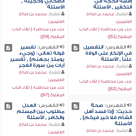
إقامة الحجة في
الصحابي وحجيته ,
التكفير , الأسئلة
الأسئلة
للشيخ:
محمد بن صالح
للشيخ:
محمد بن صالح
العثيمين
العثيمين
جزء من محاضرة ( لقاء الباب
جزء من محاضرة ( لقاء الباب
المفتوح [51])
المفتوح [59])
الفهرس:
التفصيل
الفهرس:
تفسير
في الإنكار على الولاة
قوله تعالى: (وجيء
علناً , الأسئلة
يومئذٍ بجهنم) , تفسير
آيات من سورة الفجر
للشيخ:
محمد بن صالح
للشيخ:
محمد بن صالح
العثيمين
العثيمين
جزء من محاضرة ( لقاء الباب
جزء من محاضرة ( لقاء الباب
المفتوح [62])
المفتوح [67])
الفهرس:
صحة
الفهرس:
العدل
حديث: (إذا فسد أهل
مطلوب بين المسلم
الشام فلا خير فيكم) ,
والكافر , الأسئلة
الأسئلة
للشيخ:
محمد بن صالح
للشيخ:
محمد بن صالح
العثيمين