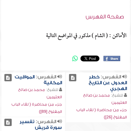
صفحة الفهرس
الأماكن : ( الشام ) مذكور في المواضع التالية
الفهرس:
خطر
الفهرس:
المواقيت
العدول عن التاريخ
المكانية
الهجري
للشيخ:
محمد بن صالح
للشيخ:
محمد بن صالح
العثيمين
العثيمين
جزء من محاضرة ( لقاء الباب
جزء من محاضرة ( لقاء الباب
المفتوح [89])
المفتوح [26])
الفهرس:
تفسير
سورة قريش