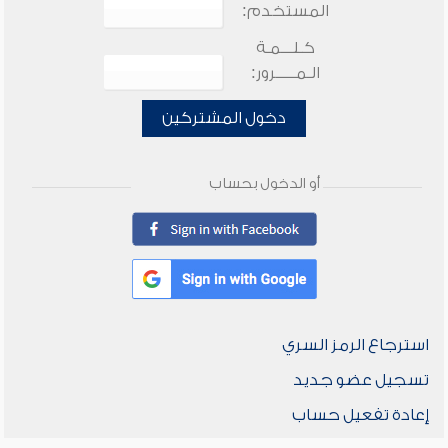
المستخدم:
كـلـــمـة
الـمـــــرور:
دخول المشتركين
أو الدخول بحساب
استرجاع الرمز السري
تسجيل عضو جديد
إعادة تفعيل حساب