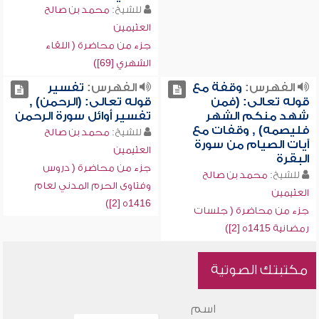
للشيخ:
محمد بن صالح
العثيمين
جزء من محاضرة ( اللقاء
الشهري [69])
الفهرس:
وقفة مع
الفهرس:
تفسير
قوله تعالى: (فمن
قوله تعالى: (الرحمن) ,
شهد منكم الشهر
تفسير أوائل سورة الرحمن
فليصمه) , وقفات مع
للشيخ:
محمد بن صالح
آيات الصيام من سورة
العثيمين
البقرة
جزء من محاضرة ( دروس
للشيخ:
محمد بن صالح
وفتاوى الحرم المدني لعام
العثيمين
1416ه [2])
جزء من محاضرة ( جلسات
رمضانية 1415ه [2])
مكتبتك الصوتية
اسم