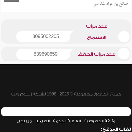
صالح بن عواد المغامسي
عدد مرات
3095002205
الاستماع
عدد مرات الحفظ
839690659
جميع الحقوق محفوظة © 2026 - 1998 لشبكة إسلام ويب
وثيقة الخصوصية
اتفاقية الخدمة
اتصل بنا
من نحن
لغات الموقع: