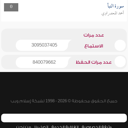
سورة النبأ
0
أحمد المعصراوي
عدد مرات
3095037405
الاستماع
عدد مرات الحفظ
840079662
جميع الحقوق محفوظة © 2026 - 1998 لشبكة إسلام ويب
وثيقة الخصوصية
اتفاقية الخدمة
اتصل بنا
من نحن