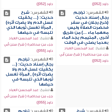
داود [052])
داود [052])
الفهرس:
تراجم
الفهرس:
شرح
رجال إسناد حديث
حديث: (... يكفيك
(خرج رجلان في سفر
غسل الدم ولا يضرك أثره)
فحضرت الصلاة وليس
, المرأة تغسل ثوبها الذي
معهما ماء ...) من طريق
تلبسه في حيضها
أخرى , المتيمم يجد الماء
للشيخ:
عبد المحسن العباد
بعدما يصلي في الوقت
جزء من محاضرة ( شرح سنن أبي
للشيخ:
عبد المحسن العباد
داود [055])
جزء من محاضرة ( شرح سنن أبي
الفهرس:
تراجم
داود [052])
رجال إسناد حديث: (...
يكفيك غسل الدم ولا
يضرك أثره) , المرأة تغسل
ثوبها الذي تلبسه في
حيضها
للشيخ:
عبد المحسن العباد
جزء من محاضرة ( شرح سنن أبي
داود [055])
الفهرس:
شرح
الفهرس:
تراجم