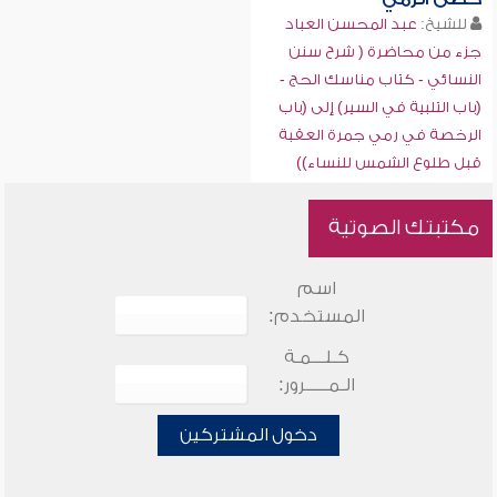
للشيخ:
عبد المحسن العباد
جزء من محاضرة ( شرح سنن
النسائي - كتاب مناسك الحج -
(باب التلبية في السير) إلى (باب
الرخصة في رمي جمرة العقبة
قبل طلوع الشمس للنساء))
مكتبتك الصوتية
اسم
المستخدم:
كـلـــمـة
الـمـــــرور:
دخول المشتركين