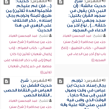
الفهرس:
شرح
الفهرس:
حديث:
حديث عائشة: (أن
(... فإن غم عليكم
النبي كان يقول في
فأكملوا العدة ثلاثين) من
سجود القرآن بالليل:
طريق ثامنة وتراجم رجال
سجد وجهي للذي
إسناده , ذكر الاختلاف
خلقه...) , نوع آخر من
على الزهري في هذا
الدعاء في السجود
الحديث
للشيخ:
عبد المحسن العباد
للشيخ:
عبد المحسن العباد
جزء من محاضرة ( شرح سنن
جزء من محاضرة ( شرح سنن
النسائي - كتاب التطبيق - (تابع
النسائي - كتاب الصيام - (باب
باب نوع آخر من الدعاء في
إكمال شعبان ثلاثين إذا كان
السجود))
غيم) إلى (باب ذكر الاختلاف على
منصور في خبر إكمال شعبان
ثلاثين))
الفهرس:
تراجم
الفهرس:
شرح
رجال إسناد حديث ابن
حديث الفضل بن
عباس في وقت وصول
العباس في التقاط الحصى
النبي إلى مكة حاجاً ,
, التقاط الحصى
الوقت الذي وافى فيه
للشيخ:
عبد المحسن العباد
النبي صلى الله عليه وآله
جزء من محاضرة ( شرح سنن