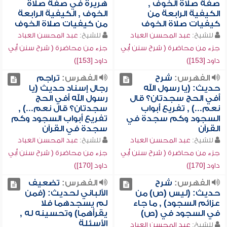
صفة صلاة الخوف ,
هريرة في صفة صلاة
الكيفية الرابعة من
الخوف , الكيفية الرابعة
كيفيات صلاة الخوف
من كيفيات صلاة الخوف
للشيخ:
عبد المحسن العباد
للشيخ:
عبد المحسن العباد
جزء من محاضرة ( شرح سنن أبي
جزء من محاضرة ( شرح سنن أبي
داود [153])
داود [153])
الفهرس:
شرح
الفهرس:
تراجم
حديث: (يا رسول الله
رجال إسناد حديث (يا
أفي الحج سجدتان؟ قال
رسول الله أفي الحج
نعم...) , تفريع أبواب
سجدتان؟ قال نعم...) ,
السجود وكم سجدة في
تفريع أبواب السجود وكم
القرآن
سجدة في القرآن
للشيخ:
عبد المحسن العباد
للشيخ:
عبد المحسن العباد
جزء من محاضرة ( شرح سنن أبي
جزء من محاضرة ( شرح سنن أبي
داود [170])
داود [170])
الفهرس:
شرح
الفهرس:
تضعيف
حديث: (ليس (ص) من
الألباني لحديث: (فمن
عزائم السجود) , ما جاء
لم يسجدهما فلا
في السجود في (ص)
يقرأهما) وتحسينه له ,
الأسئلة
للشيخ:
عبد المحسن العباد