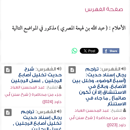
صفحة الفهرس
الأعلام : ( عبد الله بن لهيعة المصري ) مذكور في المواضع التالية
الفهرس:
تراجم
الفهرس:
شرح
رجال إسناد حديث:
حديث تخليل أصابع
(أسبغ الوضوء، وخلل بين
الرجلين , غسل الرجلين
الأصابع، وبالغ في
للشيخ:
عبد المحسن العباد
الاستنشاق إلا أن تكون
جزء من محاضرة ( شرح سنن أبي
صائماً) , ما جاء في
داود [024])
الاستنثار
للشيخ:
عبد المحسن العباد
الفهرس:
تراجم
رجال إسناد حديث
جزء من محاضرة ( شرح سنن أبي
تخليل أصابع الرجلين ,
داود [023])
غسل الرجلين