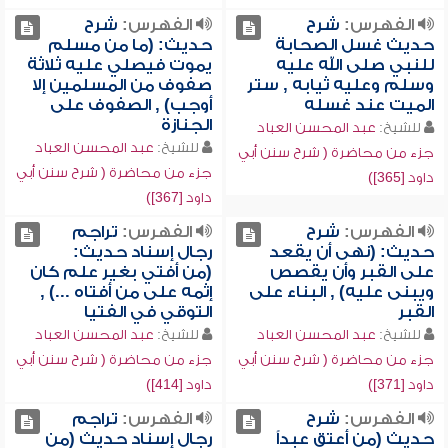
الفهرس:
شرح
الفهرس:
شرح
حديث غسل الصحابة
حديث: (ما من مسلم
للنبي صلى الله عليه
يموت فيصلي عليه ثلاثة
وسلم وعليه ثيابه , ستر
صفوف من المسلمين إلا
الميت عند غسله
أوجب) , الصفوف على
الجنازة
للشيخ:
عبد المحسن العباد
للشيخ:
عبد المحسن العباد
جزء من محاضرة ( شرح سنن أبي
جزء من محاضرة ( شرح سنن أبي
داود [365])
داود [367])
الفهرس:
شرح
الفهرس:
تراجم
حديث: (نهى أن يقعد
رجال إسناد حديث:
على القبر وأن يقصص
(من أفتي بغير علم كان
ويبنى عليه) , البناء على
إثمه على من أفتاه ...) ,
القبر
التوقي في الفتيا
للشيخ:
عبد المحسن العباد
للشيخ:
عبد المحسن العباد
جزء من محاضرة ( شرح سنن أبي
جزء من محاضرة ( شرح سنن أبي
داود [371])
داود [414])
الفهرس:
شرح
الفهرس:
تراجم
حديث (من أعتق عبداً
رجال إسناد حديث (من