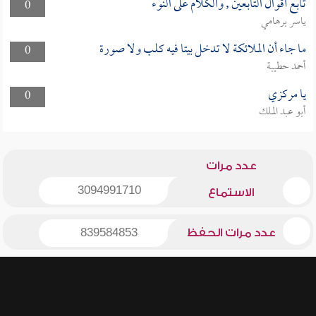
تابع أقوال التابعين , والكلام على النوء
0
ياسر برهامي
ما جاء أن الملائكة لا تدخل بيتا فيه كلب ولا صورة
0
أحمد حطيبة
يا مركزي
0
أبو عبد الملك
عدد مرات
3094991710
الاستماع
عدد مرات الحفظ
839584853