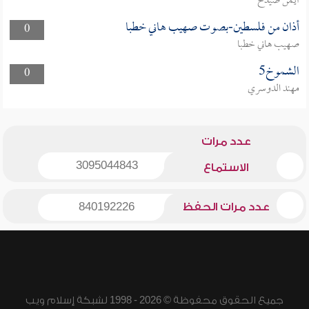
أيمن صيدح
أذان من فلسطين-بصوت صهيب هاني خطبا
0
صهيب هاني خطبا
الشموخ5
0
مهند الدوسري
عدد مرات
3095044843
الاستماع
عدد مرات الحفظ
840192226
جميع الحقوق محفوظة © 2026 - 1998 لشبكة إسلام ويب