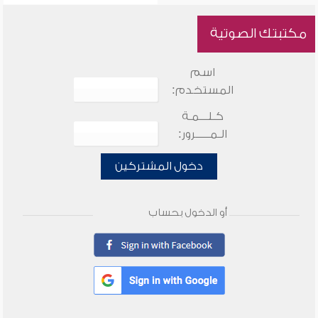
مكتبتك الصوتية
اسم
المستخدم:
كـلـــمـة
الـمـــــرور:
دخول المشتركين
أو الدخول بحساب