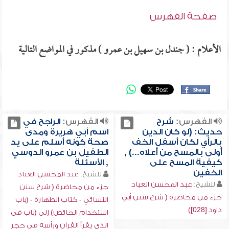
صفحة الفهرس
الأعلام : ( جندل بن سهيل بن عمرو ) مذكور في المواضع التالية
الفهرس:
شرح
الفهرس:
الراجح في
حديث: (لو كان الدين
اسم أبي هريرة ومدى
بالرأي لكان أسفل الخف
صحة كونه أسلم على يد
أولى بالمسح من أعلاه...) ,
الطفيل بن عمرو الدوسي
كيفية المسح على
, الأسئلة
الخفين
للشيخ:
عبد المحسن العباد
للشيخ:
عبد المحسن العباد
جزء من محاضرة ( شرح سنن
جزء من محاضرة ( شرح سنن أبي
النسائي - كتاب الطهارة - (باب
داود [028])
استخدام الحائض) إلى (باب في
الذي يقرأ القرآن ورأسه في حجر