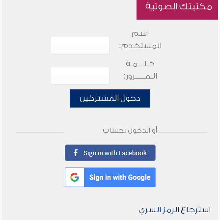
مكتبتك الصوتية
اسم
المستخدم:
كـلـــمـة
الـمـــــرور:
دخول المشتركين
أو الدخول بحساب
استرجاع الرمز السري