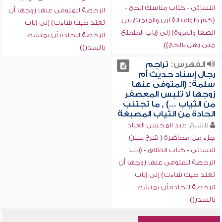
النسائي - كتاب مناسك الحج -
الرخصة للمتوفى عنها زوجها أن
(كم طواف القارن والمتمتع بين
تعتد حيث شاءت) إلى (باب
الصفا والمروة) إلى (باب المتمتع
الرخصة للحادة أن تمتشط
متى يهل بالحج))
بالسدر))
الفهرس:
تراجم
رجال إسناد حديث أم
سلمة: (المتوفى عنها
زوجها لا تلبس المعصفر
من الثياب ...) , ما تجتنب
الحادة من الثياب المصبغة
للشيخ:
عبد المحسن العباد
جزء من محاضرة ( شرح سنن
النسائي - كتاب الطلاق - (باب
الرخصة للمتوفى عنها زوجها أن
تعتد حيث شاءت) إلى (باب
الرخصة للحادة أن تمتشط
بالسدر))