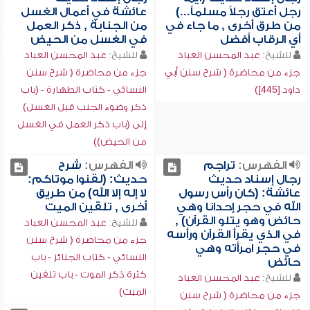
رجل أعتق رجلاً مسلماً...)
عائشة في أعمال الغسل
من طرق أخرى , ما جاء في
من الجنابة , ذكر العمل
أي الرقاب أفضل
في الغسل من الحيض
للشيخ:
عبد المحسن العباد
للشيخ:
عبد المحسن العباد
جزء من محاضرة ( شرح سنن أبي
جزء من محاضرة ( شرح سنن
داود [445])
النسائي - كتاب الطهارة - (باب
ذكر وضوء الجنب قبل الغسل)
إلى (باب ذكر العمل في الغسل
من الحيض))
الفهرس:
تراجم
الفهرس:
شرح
رجال إسناد حديث
حديث: (لقنوا موتاكم:
عائشة: (كان رأس رسول
لا إله إلا الله) من طريق
الله في حجر إحدانا وهي
أخرى , تلقين الميت
حائض وهو يتلو القرآن) ,
للشيخ:
عبد المحسن العباد
في الذي يقرأ القرآن ورأسه
جزء من محاضرة ( شرح سنن
في حجر امرأته وهي
النسائي - كتاب الجنائز - باب
حائض
كثرة ذكر الموت - باب تلقين
للشيخ:
عبد المحسن العباد
الميت)
جزء من محاضرة ( شرح سنن