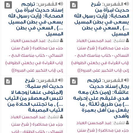
الفهرس:
شرح
الفهرس:
تراجم
حديث امرأة من
إسناد حديث امرأة من
الصحابة: (رأيت رسول الله
الصحابة: (رأيت رسول الله
يسعى في بطن المسيل
يسعى في بطن المسيل
...) , السعي في بطن
...) , السعي في بطن
المسيل
المسيل
للشيخ:
عبد المحسن العباد
للشيخ:
عبد المحسن العباد
جزء من محاضرة ( شرح سنن
جزء من محاضرة ( شرح سنن
النسائي - كتاب مناسك الحج -
النسائي - كتاب مناسك الحج -
(باب القراءة في ركعتي الطواف)
(باب القراءة في ركعتي الطواف)
إلى (باب التكبير على المروة))
إلى (باب التكبير على المروة))
الفهرس:
تراجم
الفهرس:
شرح
رجال إسناد حديث
حديث أم سلمة:
عائشة: (ومن كان معه
(المتوفى عنها زوجها لا
هدي فليقم على إحرامه
تلبس المعصفر من الثياب
...) من طريق ثالثة , ما
...) , ما تجتنب الحادة من
يفعل من أهل بعمرة
الثياب المصبغة
وأهدى
للشيخ:
عبد المحسن العباد
للشيخ:
عبد المحسن العباد
جزء من محاضرة ( شرح سنن
جزء من محاضرة ( شرح سنن
النسائي - كتاب الطلاق - (باب