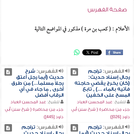
صفحة الفهرس
الأعلام : ( كعب بن مرة ) مذكور في المواضع التالية
الفهرس:
تراجم
الفهرس:
شرح
رجال إسناد حديث:
حديث (أيما رجل أعتق
(كان يخرج يقضي حاجته
رجلاً مسلماً...) من طرق
فآتيه بالماء ...) , تابع
أخرى , ما جاء في أي
المسح على الخفين
الرقاب أفضل
للشيخ:
عبد المحسن العباد
للشيخ:
عبد المحسن العباد
جزء من محاضرة ( شرح سنن أبي
جزء من محاضرة ( شرح سنن أبي
داود [026])
داود [445])
الفهرس:
تراجم
الفهرس:
تراجم
رجال إسناد حديث (أيما
رجال إسناد حديث