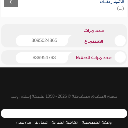
أناشيد رمضان
0
(...)
عدد مرات
3095024865
الاستماع
عدد مرات الحفظ
839954793
جميع الحقوق محفوظة © 2026 - 1998 لشبكة إسلام ويب
وثيقة الخصوصية
اتفاقية الخدمة
اتصل بنا
من نحن