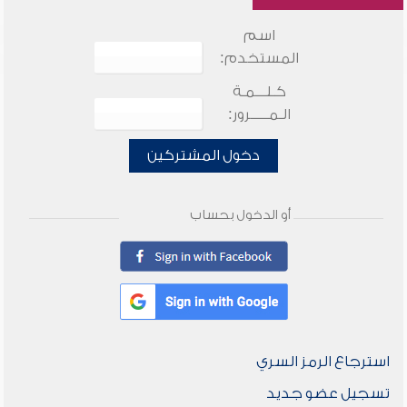
اسم
المستخدم:
كـلـــمـة
الـمـــــرور:
دخول المشتركين
أو الدخول بحساب
استرجاع الرمز السري
تسجيل عضو جديد