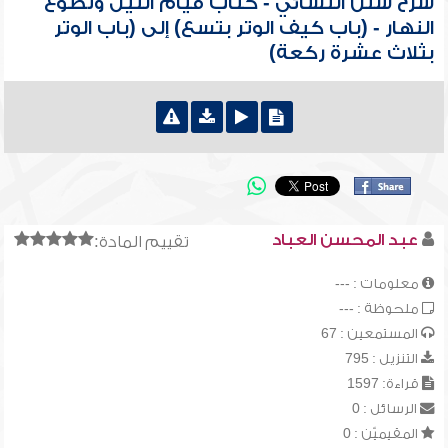
شرح سنن النسائي - كتاب قيام الليل وتطوع
النهار - (باب كيف الوتر بتسع) إلى (باب الوتر
بثلاث عشرة ركعة)
عبد المحسن العباد
تقييم المادة:
معلومات : ---
ملحوظة : ---
المستمعين : 67
التنزيل : 795
قراءة: 1597
الرسائل : 0
المقيميّن : 0