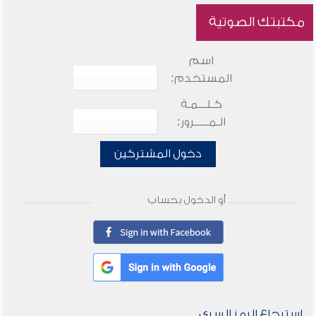
مكتبتك الصوتية
اسم
المستخدم:
كـلـــمـة
الـمـــــرور:
دخول المشتركين
أو الدخول بحساب
استرجاع الرمز السري