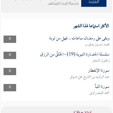
المزيد
خدمة البث المباشر
الأكثر استماعا لهذا الشهر
وبقى على رمضان ساعات .. فهل من توبة
0
محمد حسين يعقوب
سلسلة الحضارة النبوية (19) - الخَلقُ من الرزق
0
زغلول النجار
سورة الإنفطار
0
عبد الرشيد بن الشيخ علي صوفي
سورة النبأ
0
أحمد المعصراوي
عدد مرات