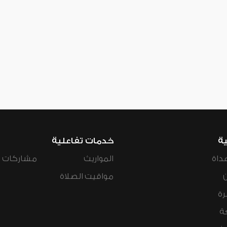
ية
خدمات تفاعلية
داة
المواريث
مشاركات ال
مواقيت الصلاة
رة
ة