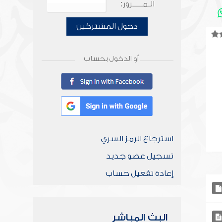
الـمـــــرور:
دخول المشتركين
أو الدخول بحساب
استرجاع الرمز السري
تسجيل عضو جديد
إعادة تفعيل حساب
البث المباشر