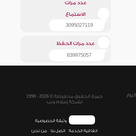
عدد مرات
الاستماع
3095027119
عدد مرات الحفظ
839975057
زوار
جميع الحقوق محفوظة © 2026 - 1998
لشبكة إسلام ويب
وثيقة الخصوصية
اتفاقية الخدمة
اتصل بنا
من نحن