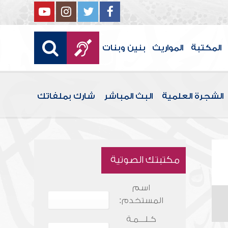
المكتبة
المواريث
بنين وبنات
الشجرة العلمية
البث المباشر
شارك بملفاتك
مكتبتك الصوتية
اسم
المستخدم:
كـلـــمـة