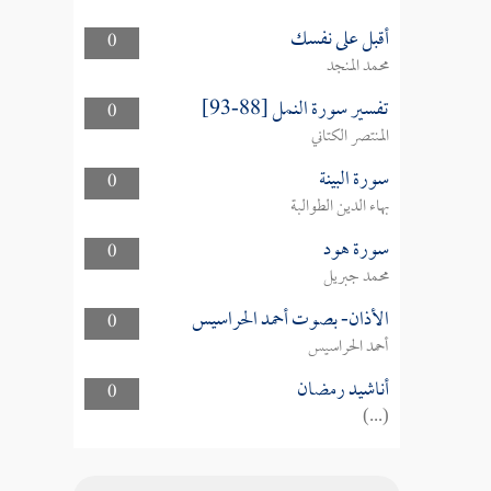
أقبل على نفسك
0
محمد المنجد
تفسير سورة النمل [88-93]
0
المنتصر الكتاني
سورة البينة
0
بهاء الدين الطوالبة
سورة هود
0
محمد جبريل
الأذان- بصوت أحمد الحراسيس
0
أحمد الحراسيس
أناشيد رمضان
0
(...)