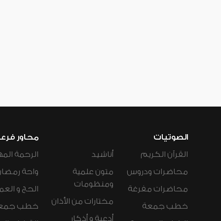
الصوتيات
محاور فرع
القرآن الكريم
أناشيد
الرحمة المه
محاضرات ودروس
متون علمية
واحة رمضان
ومنظومات
محاضرات مفرغة
الحج و العم
مختارات من الأذان
خطب جمعة
خطب جمع
أدعية و أذكار