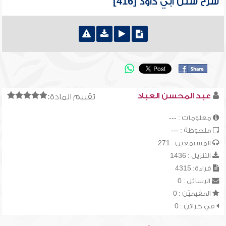
شرح سنن أبي داود [416]
عبد المحسن العباد
تقييم المادة:
معلومات : ---
ملحوظة : ---
المستمعين : 271
التنزيل : 1436
قراءة: 4315
الرسائل : 0
المقيميّن : 0
في خزائن : 0