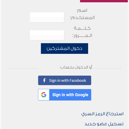
اسم
المستخدم:
كـلـــمـة
الـمـــــرور:
دخول المشتركين
أو الدخول بحساب
استرجاع الرمز السري
تسجيل عضو جديد