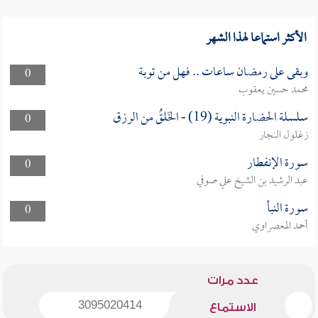
الأكثر استماعا لهذا الشهر
وبقى على رمضان ساعات .. فهل من توبة
0
محمد حسين يعقوب
سلسلة الحضارة النبوية (19) - الخَلقُ من الرزق
0
زغلول النجار
سورة الإنفطار
0
عبد الرشيد بن الشيخ علي صوفي
سورة النبأ
0
أحمد المعصراوي
عدد مرات
3095020414
الاستماع