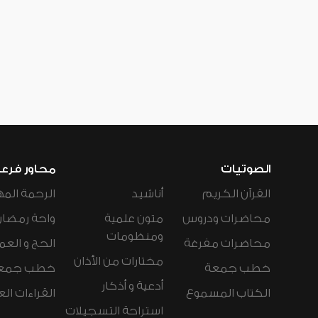
الصوتيات
محاور فرع
القرآن الكريم
أناشيد
الرحمة المه
محاضرات ودروس
متون علمية
واحة رمضان
ومنظومات
محاضرات مفرغة
الحج و العم
مختارات من الأذان
خطب جمعة
خطب جمع
أدعية و أذكار
الكتاب المسموع
القراءات ال
استراحة التسجيلات