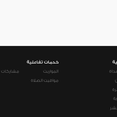
ية
خدمات تفاعلية
داة
المواريث
مشاركات ال
مواقيت الصلاة
رة
ة
عشر