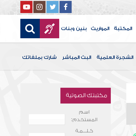
المكتبة
المواريث
بنين وبنات
الشجرة العلمية
البث المباشر
شارك بملفاتك
مكتبتك الصوتية
اسم
المستخدم:
كـلـــمـة