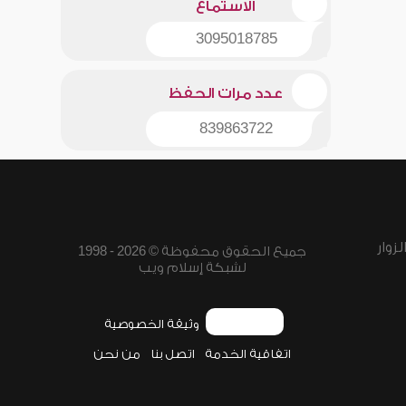
الاستماع
3095018785
عدد مرات الحفظ
839863722
زوار
جميع الحقوق محفوظة © 2026 - 1998
لشبكة إسلام ويب
وثيقة الخصوصية
اتفاقية الخدمة
اتصل بنا
من نحن