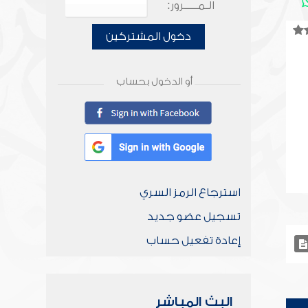
الـمـــــرور:
دخول المشتركين
أو الدخول بحساب
استرجاع الرمز السري
تسجيل عضو جديد
إعادة تفعيل حساب
البث المباشر