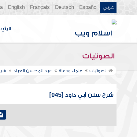
عربي
Español
Deutsch
Français
English
ia
الرئي
الصوتيات
الصوتيات
علماء ودعاة
عبد المحسن العباد
شرح
شرح سنن أبي داود [045]