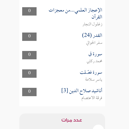
الإعجاز العلمي...من معجزات
0
القرآن
زغلول النجار
القدر (24)
0
سفر الحوالي
سورة ق
0
محمد ركابي
سورة فصّلت
0
ياسر سلامة
أناشيد صلاح الدين [3]
0
فرقة الاعتصام
عدد مرات