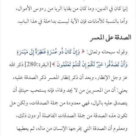
إنما كان في الدين، وما كان من بقايا الربا من رءوس الأموال،
وأما بالنسبة للأمانات فإن الآية ليست بداخلة في هذا الباب.
الصدقة على المعسر
وقوله سبحانه وتعالى:
وَإِنْ كَانَ ذُو عُسْرَةٍ فَنَظِرَةٌ إِلَى مَيْسَرَةٍ
وَأَنْ تَصَدَّقُوا خَيْرٌ لَكُمْ إِنْ كُنتُمْ تَعْلَمُونَ
[البقرة:280] ذكر الله
عز وجل الإنظار، وبعد أن ذكر إنظار المعسر ذكر الصدقة عليه،
يعني: أن من المعسرين من لا يجد وفاءً، فإنه يستحب حينئذٍ أن
يتصدق عليه بالمال، فهي معدودة من جملة الصدقات، ولكن هل
تكون هذه الصدقة من جملة الصدقات الفاضلة أو دون ذلك،
ومعلوم أن الصدقة التي يخرجها الإنسان من ماله، ثم يعطيها