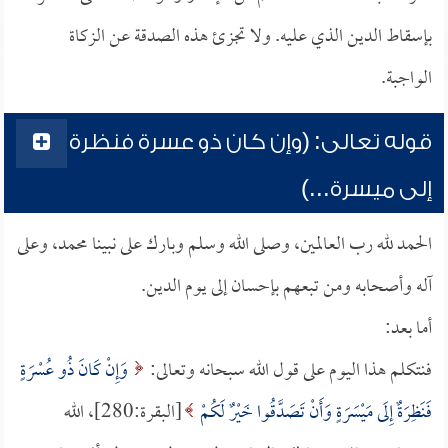
بإسقاط الدين الذي عليه. ولا تجزئ هذه الصدقة عن الزكاة
الواجبة.
قوله تعالى: (وإن كان ذو عسرة فنظرة
إلى ميسرة...)
الحمد لله رب العالمين، وصلى الله وسلم وبارك على نبينا محمد، وعلى
آله وأصحابه ومن تبعهم بإحسان إلى يوم الدين.
أما بعد:
فنتكلم هذا اليوم على قول الله سبحانه وتعالى:
وَإِنْ كَانَ ذُو عُسْرَةٍ
فَنَظِرَةٌ إِلَى مَيْسَرَةٍ وَأَنْ تَصَدَّقُوا خَيْرٌ لَكُمْ
[البقرة:280]، الله