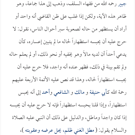
جبير
رحمه الله من فقهاء السلف، وذهب إلى هذا جماعة، وهو
ظاهر هذه الآية، ولكن إذا غلب على ظن القاضي أنه واحد أو
أراد أن يستظهر من حاله لصعوبة سبر أحوال الناس، نقول: لا
حرج عليه أن يحبسه استظهاراً لحاله ما لم يتبين إعساره، كأن
يدعي أحداً أن لديه مالاً وهو يخفيه أو نحو ذلك، أو لم يعلم حاله
ولم تقم بينة في ذلك، فظهر عنده أنه واجد، فلا حرج عليه أن
يحبسه استظهاراً لحاله، وهذا قد نص عليه الأئمة الأربعة عليهم
رحمة الله كـ
أبي حنيفة
و
مالك
و
الشافعي
و
أحمد
إلى أنه يحبس
استظهاراً، وإذا قلنا بحبسه استظهاراً فإنه لا حرج عليه أن يحبسه
إذا كان واجداً وماطل، والدليل على ذلك أن النبي عليه الصلاة
والسلام يقول: (
مطل الغني ظلم، يحل عرضه وعقوبته
)،