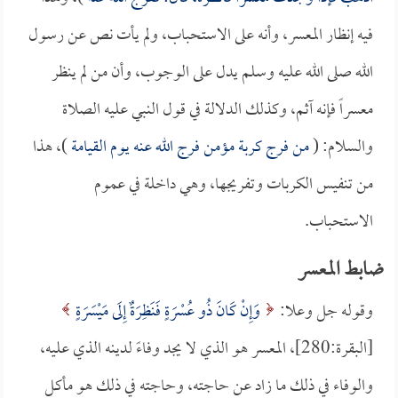
فيه إنظار المعسر، وأنه على الاستحباب، ولم يأت نص عن رسول
الله صلى الله عليه وسلم يدل على الوجوب، وأن من لم ينظر
معسراً فإنه آثم، وكذلك الدلالة في قول النبي عليه الصلاة
والسلام: (
من فرج كربة مؤمن فرج الله عنه يوم القيامة
)، هذا
من تنفيس الكربات وتفريجها، وهي داخلة في عموم
الاستحباب.
ضابط المعسر
وقوله جل وعلا:
وَإِنْ كَانَ ذُو عُسْرَةٍ فَنَظِرَةٌ إِلَى مَيْسَرَةٍ
[البقرة:280]، المعسر هو الذي لا يجد وفاءً لدينه الذي عليه،
والوفاء في ذلك ما زاد عن حاجته، وحاجته في ذلك هو مأكل