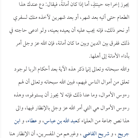
يجوز إخراجه حينئذٍ، أما إذا كان أمانةً، فيقال: دع عندك هذا
الطعام حتى آتيه بعد شهر، أو بعد شهرين لآخذه منك لسفري
أو نحو ذلك، فإنه يجب عليه أن يعيده بعينه، ولو ادعى حاجته في
ذلك ففرق بين الدين وبين ما كان أمانة، فإن الله عز وجل أمر
بأداء الأمانة إلى أهلها.
والله سبحانه وتعالى إنما ذكر هذه الآية بعد أحكام الربا لوجود
تعلق من أموال الناس فيهم، فبين الله سبحانه وتعالى أن لهم
رءوس الأموال، وما عدا ذلك فإنه لا يجوز أن يستوفوه، وهذه
رءوس الأموال هي التي أمر الله عز وجل بالإنظار فيها، والى
هذا نص جماعة من العلماء كـ
عبد الله بن عباس
، و
عطاء
، و
ابن
جريج
، و
شريح القاضي
، وغيرهم من المفسرين، أن الإنظار هنا