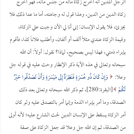
الرجل المدين أنه أخرج زكاة ماله من جنس ماله، فهو أخرج
زكاة الدين من الدين، وهذا قول له وجاهته، أما ما عدا ذلك فلا
يجزئ، فلا يقول الإنسان: إني أنا لي الآن وجبت علي الزكاة،
وقيمة الزكاة عندي مثلاً ألف أو ألفان، وأطلب فلاناً كذا، فأقوم
بإبراء ذمتي، فهذا ليس بصحيح، لماذا؟ نقول: أولاً: أن الله
سبحانه وتعالى في هذه الآية ذكر الإنظار وحث عليه في قوله جل
وعلا:
وَإِنْ كَانَ ذُو عُسْرَةٍ فَنَظِرَةٌ إِلَى مَيْسَرَةٍ وَأَنْ تَصَدَّقُوا خَيْرٌ
لَكُمْ
[البقرة:280]، ثم ذكر الله سبحانه وتعالى بعد ذلك
الصدقة، وما أمر بإبراء الذمة وإنما أمر بالتصدق عليه ولو كان
أمر الزكاة يسقط على الإنسان الدين لحث الشارع عليه؛ لأنه أولى
من الصدقة، ثم إن الله جل وعلا قد جعل الزكاة على صفة