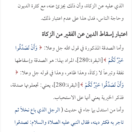
الذي عليه عن الزكاة، وأن ذلك يجزئ عنه، مع كثرة الديون
وحاجة الناس، فدل هذا على عدم اعتبار ذلك.
اعتبار إسقاط الدين عن الفقير من الزكاة
وأما الصدقة المذكورة في قول الله جل وعلا:
وَأَنْ تَصَدَّقُوا
خَيْرٌ لَكُمْ
[البقرة:280]، المراد بهذا: هو الصدقة وإسقاطها
نفقة وتبرعاً لا زكاةً، وهذا ظاهر، وهذا في قوله جل وعلا:
وَأَنْ تَصَدَّقُوا خَيْرٌ لَكُمْ
[البقرة:280]، يعني: تجعلونها صدقة،
فذكر الخيرية يعني أنها على الاستحباب.
وأما من استدل بما جاء في حديث (
الرجل الذي باع نخلاً ثم
تاجر به فكثر دينه، فقال النبي عليه الصلاة والسلام: تصدقوا