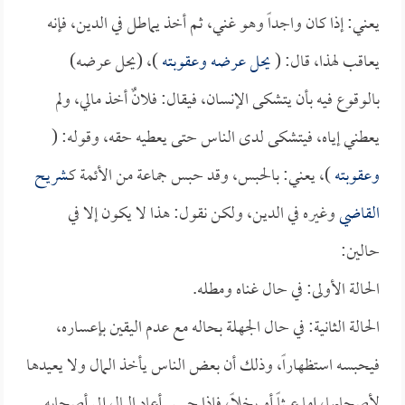
يعني: إذا كان واجداً وهو غني، ثم أخذ يماطل في الدين، فإنه
يعاقب لهذا، قال: (
يحل عرضه وعقوبته
)، (يحل عرضه)
بالوقوع فيه بأن يتشكى الإنسان، فيقال: فلانٌ أخذ مالي، ولم
يعطني إياه، فيتشكى لدى الناس حتى يعطيه حقه، وقوله: (
وعقوبته
)، يعني: بالحبس، وقد حبس جماعة من الأئمة كـ
شريح
القاضي
وغيره في الدين، ولكن نقول: هذا لا يكون إلا في
حالين:
الحالة الأولى: في حال غناه ومطله.
الحالة الثانية: في حال الجهلة بحاله مع عدم اليقين بإعساره،
فيحبسه استظهاراً، وذلك أن بعض الناس يأخذ المال ولا يعيدها
لأصحابها، إما عبثاً أو بخلاً، فإذا حبس أعاد المال إلى أصحابه.