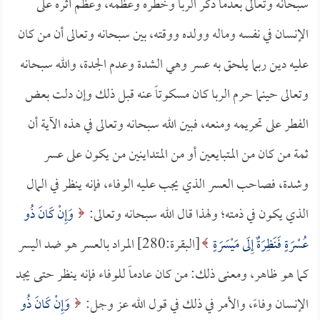
سبحانه وتعالى بعدما ذكر الربا وخطره وعظمه، وعظم أثره على
الإنسان في نفسه وماله وولده ووقته، بين سبحانه وتعالى أن من كان
عليه دين ربما يلحق به عسر وهي الشدة وعدم الجدة، والله سبحانه
وتعالى حينما حرم الربا كان مسكوتاً عنه قبل ذلك وإن دلت بعض
الفطر على تحريمه ومنعه، فبين الله سبحانه وتعالى في هذه الآية أن
ثمة من كان من المتبايعين أو من المتداينين من يكون على عسر
وشدة، فصاحب العسر الذي يجب عليه الوفاء، فإنه ينظر في المال
الذي يكون في ذمته؛ ولهذا قال الله سبحانه وتعالى:
وَإِنْ كَانَ ذُو
عُسْرَةٍ فَنَظِرَةٌ إِلَى مَيْسَرَةٍ
[البقرة:280] المراد بالعسر هو ضد اليسر
كما هو ظاهر، ومعنى ذلك: من كان عادماً للوفاء فإنه ينظر حتى يجد
الإنسان وفاءً، والأمر في ذلك في قول الله عز وجل:
وَإِنْ كَانَ ذُو