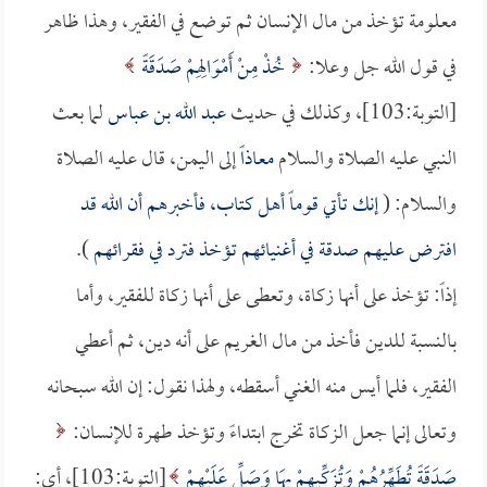
معلومة تؤخذ من مال الإنسان ثم توضع في الفقير، وهذا ظاهر
في قول الله جل وعلا:
خُذْ مِنْ أَمْوَالِهِمْ صَدَقَةً
[التوبة:103]، وكذلك في حديث
عبد الله بن عباس
لما بعث
النبي عليه الصلاة والسلام
معاذاً
إلى اليمن، قال عليه الصلاة
والسلام: (
إنك تأتي قوماً أهل كتاب، فأخبرهم أن الله قد
افترض عليهم صدقة في أغنيائهم تؤخذ فترد في فقرائهم
).
إذاً: تؤخذ على أنها زكاة، وتعطى على أنها زكاة للفقير، وأما
بالنسبة للدين فأخذ من مال الغريم على أنه دين، ثم أعطي
الفقير، فلما أيس منه الغني أسقطه، ولهذا نقول: إن الله سبحانه
وتعالى إنما جعل الزكاة تخرج ابتداءً وتؤخذ طهرة للإنسان:
صَدَقَةً تُطَهِّرُهُمْ وَتُزَكِّيهِمْ بِهَا وَصَلِّ عَلَيْهِمْ
[التوبة:103]، أي: