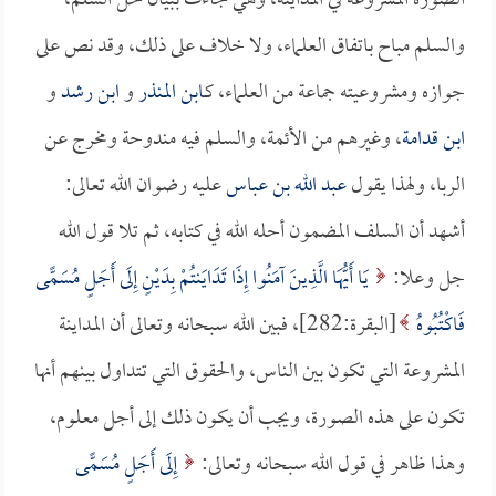
الصورة المشروعة في المداينة، وهي جاءت ببيان حل السلم،
والسلم مباح باتفاق العلماء، ولا خلاف على ذلك، وقد نص على
جوازه ومشروعيته جماعة من العلماء، كـ
ابن المنذر
و
ابن رشد
و
ابن قدامة
، وغيرهم من الأئمة، والسلم فيه مندوحة ومخرج عن
الربا، ولهذا يقول
عبد الله بن عباس
عليه رضوان الله تعالى:
أشهد أن السلف المضمون أحله الله في كتابه، ثم تلا قول الله
جل وعلا:
يَا أَيُّهَا الَّذِينَ آمَنُوا إِذَا تَدَايَنتُمْ بِدَيْنٍ إِلَى أَجَلٍ مُسَمًّى
فَاكْتُبُوهُ
[البقرة:282]، فبين الله سبحانه وتعالى أن المداينة
المشروعة التي تكون بين الناس، والحقوق التي تتداول بينهم أنها
تكون على هذه الصورة، ويجب أن يكون ذلك إلى أجل معلوم،
وهذا ظاهر في قول الله سبحانه وتعالى:
إِلَى أَجَلٍ مُسَمًّى