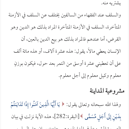
يشتريه منه.
والسلف عند الفقهاء من السالفين يختلف عن السلف في الأزمنة
المتأخرة، السلف في الأزمنة المتأخرة المراد بذلك هو الدين وهو
القرض، أما عندهم فالمراد بذلك هو بيع الدين بالعين، أن
الإنسان يعطي مالاً، يقول: هذه عشرة آلاف، أو هذه مائة ألف
على أن تعطيني عشرة أوسق من التمر بعد حول، فيكون بوزنٍ
معلوم وكيل معلوم إلى أجل معلوم.
مشروعية المداينة
ولهذا الله سبحانه وتعالى يقول:
يَا أَيُّهَا الَّذِينَ آمَنُوا إِذَا تَدَايَنتُمْ
بِدَيْنٍ إِلَى أَجَلٍ مُسَمًّى
[البقرة:282]، هذه الآية نزلت في بيان