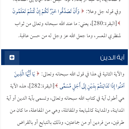
وفي قوله جل وعلا:
وَأَنْ تَصَدَّقُوا خَيْرٌ لَكُمْ إِنْ كُنتُمْ تَعْلَمُونَ
[البقرة:280]، يعني: ما عند الله سبحانه وتعالى من ثواب
لمنظري المعسر، وما جعل الله عز وجل له من حسن عاقبة.
آية الدين
والآية الثانية في هذا في قول الله سبحانه وتعالى:
يَا أَيُّهَا الَّذِينَ
آمَنُوا إِذَا تَدَايَنتُمْ بِدَيْنٍ إِلَى أَجَلٍ مُسَمًّى
[البقرة:282]، هذه الآية
هي أطول آية في كتاب الله سبحانه وتعالى، وتسمى بآية الدين أو آية
المداينة، والمداينة كالمبايعة والمقاتلة، وهي من المفاعلة، ما كان من
طرفين، من فردين أو من جماعتين، وذلك بالتبايع أو بالقراض