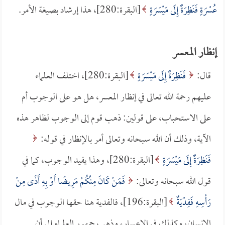
عُسْرَةٍ فَنَظِرَةٌ إِلَى مَيْسَرَةٍ
[البقرة:280]، هذا إرشاد بصيغة الأمر.
إنظار المعسر
قال:
فَنَظِرَةٌ إِلَى مَيْسَرَةٍ
[البقرة:280]، اختلف العلماء
عليهم رحمة الله تعالى في إنظار المعسر، هل هو على الوجوب أم
على الاستحباب، على قولين: ذهب قوم إلى الوجوب لظاهر هذه
الآية، وذلك أن الله سبحانه وتعالى أمر بالإنظار في قوله:
فَنَظِرَةٌ إِلَى مَيْسَرَةٍ
[البقرة:280]، وهذا يفيد الوجوب، كما في
قول الله سبحانه وتعالى:
فَمَنْ كَانَ مِنْكُمْ مَرِيضًا أَوْ بِهِ أَذًى مِنْ
رَأْسِهِ فَفِدْيَةٌ
[البقرة:196]، فالفدية هنا حقها الوجوب في مال
الإنسان، وكذلك في الإعسار، وذهب جمهور العلماء إلى أن