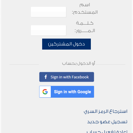
اسم
المستخدم:
كـلـــمـة
الـمـــــرور:
دخول المشتركين
أو الدخول بحساب
استرجاع الرمز السري
تسجيل عضو جديد
إعادة تفعيل حساب