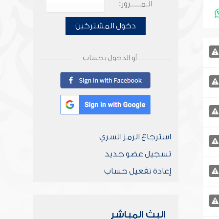
الـمـــــرور:
دخول المشتركين
أو الدخول بحساب
استرجاع الرمز السري
تسجيل عضو جديد
إعادة تفعيل حساب
البث المباشر