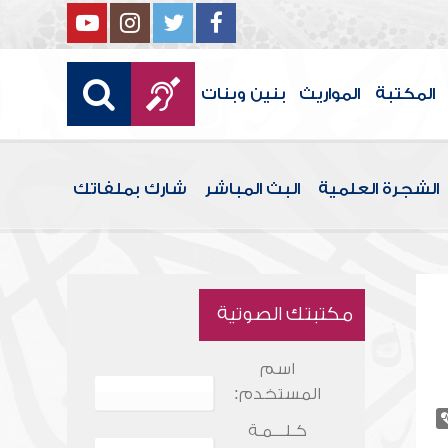
المكتبة
المواريث
بنين وبنات
الشجرة العلمية
البث المباشر
شارك بملفاتك
مكتبتك الصوتية
اسم
المستخدم:
كـلـــمـة