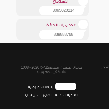
الاستماع
3095020214
عدد مرات الحفظ
839888768
زوار
جميع الحقوق محفوظة © 2026 - 1998
لشبكة إسلام ويب
وثيقة الخصوصية
اتفاقية الخدمة
اتصل بنا
من نحن