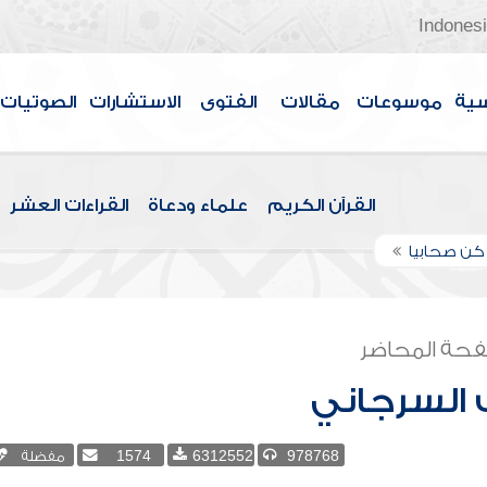
Indones
سية
موسوعات
مقالات
الفتوى
الاستشارات
الصوتيات
القرآن الكريم
علماء ودعاة
القراءات العشر
كن صحابيا
حة المحاضر
 السرجاني
978768
6312552
1574
مفضلة