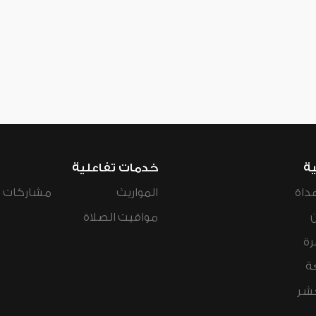
ية
خدمات تفاعلية
داة
المواريث
مشاركات ال
مواقيت الصلاة
رة
ة
عشر