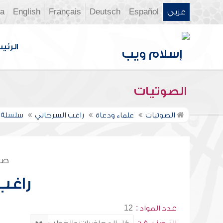
عربي
Español
Deutsch
Français
English
ia
الرئي
الصوتيات
الصوتيات
علماء ودعاة
راغب السرجاني
سلسلة 
صف
راغب
عدد المواد :
12