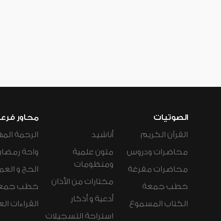
الصوتيات
محاور فرع
القرآن الكريم
أناشيد
الرحمة المه
محاضرات ودروس
متون علمية
واحة رمضان
ومنظومات
محاضرات مفرغة
الحج و العم
مختارات من الأذان
خطب جمعة
خطب جمع
أدعية و أذكار
الكتاب المسموع
القراءات ال
استراحة التسجيلات