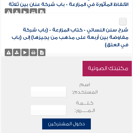
الألفاظ المأثورة في المزارعة - باب شركة عنان بين ثلاثة
شرح سنن النسائي - كتاب المزارعة - (باب شركة
مفاوضة بين أربعة على مذهب من يجيزها) إلى (باب
في العتق)
مكتبتك الصوتية
اسم
المستخدم:
كـلـــمـة
الـمـــــرور:
دخول المشتركين