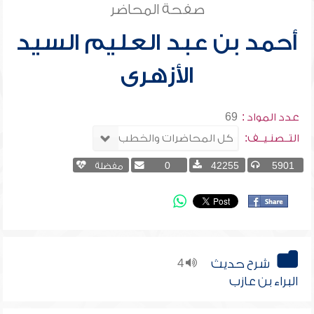
صفحة المحاضر
أحمد بن عبد العليم السيد
الأزهرى
عدد المواد :
69
التــصنـيــف:
5901
42255
0
مفضلة
شرح حديث
4
البراء بن عازب