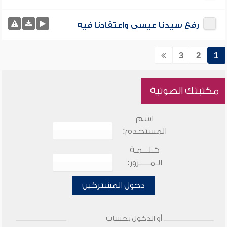
رفع سيدنا عيسى واعتقادنا فيه
3
2
1
مكتبتك الصوتية
اسم
المستخدم:
كـلـــمـة
الـمـــــرور:
دخول المشتركين
أو الدخول بحساب