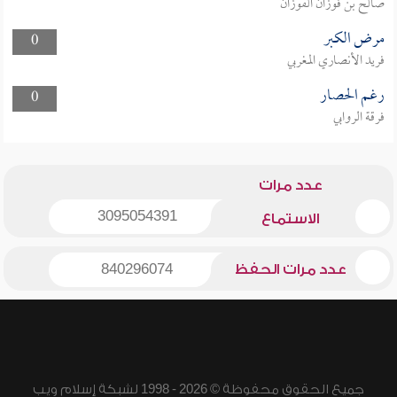
صالح بن فوزان الفوزان
مرض الكبر
0
فريد الأنصاري المغربي
رغم الحصار
0
فرقة الروابي
عدد مرات
3095054391
الاستماع
عدد مرات الحفظ
840296074
جميع الحقوق محفوظة © 2026 - 1998 لشبكة إسلام ويب