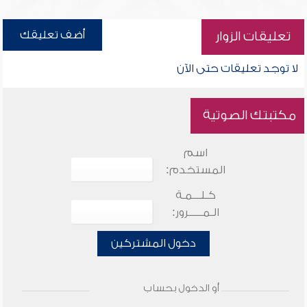
أضف تعليقك
تعليقات الزوار
لا توجد تعليقات حتى الآن
مكتبتك الصوتية
اسم
المستخدم:
كـلـــمـة
الـمـــــرور:
دخول المشتركين
أو الدخول بحساب