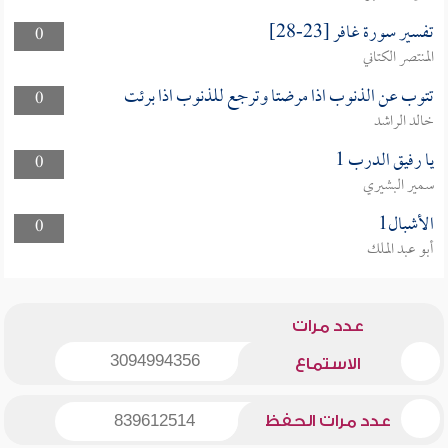
تفسير سورة غافر [23-28]
0
المنتصر الكتاني
تتوب عن الذنوب اذا مرضتا وترجع للذنوب اذا برئت
0
خالد الراشد
يا رفيق الدرب 1
0
سمير البشيري
الأشبال1
0
أبو عبد الملك
عدد مرات
3094994356
الاستماع
عدد مرات الحفظ
839612514