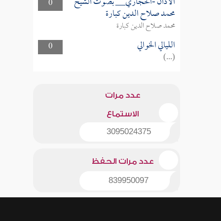
الأذان -الحجازي__ بصوت الشيخ
0
محمد صلاح الدين كبارة
محمد صلاح الدين كبارة
الليالي الخوالي
0
(...)
عدد مرات
الاستماع
3095024375
عدد مرات الحفظ
839950097