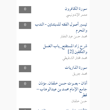
سورة الكافرون
0
معمر الإندونيسي
تيسير أصول الفقه للمبتدئين - الندب
0
والمحرم
محمد حسن عبد الغفار
شرح زاد المستقنع_باب الغسل
0
والتكفين [2]
محمد مختار الشنقيطي
سورة الذاريات
0
محمد جبريل
أذان - بصوت حسن خلفان. مؤذن
0
جامع الإمام محمد بن عبدالوهاب –
قطر
حسن خلفان