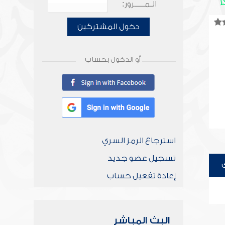
الـمـــــرور:
دخول المشتركين
أو الدخول بحساب
استرجاع الرمز السري
تسجيل عضو جديد
إعادة تفعيل حساب
البث المباشر