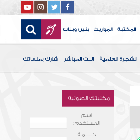
المكتبة
المواريث
بنين وبنات
الشجرة العلمية
البث المباشر
شارك بملفاتك
مكتبتك الصوتية
اسم
المستخدم:
كـلـــمـة