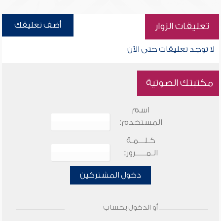
أضف تعليقك
تعليقات الزوار
لا توجد تعليقات حتى الآن
مكتبتك الصوتية
اسم
المستخدم:
كـلـــمـة
الـمـــــرور:
دخول المشتركين
أو الدخول بحساب