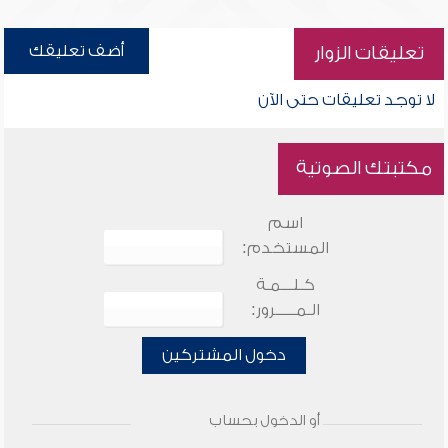
أضف تعليقك
تعليقات الزوار
لا توجد تعليقات حتى الآن
مكتبتك الصوتية
اسم
المستخدم:
كـلـــمـة
الـمـــــرور:
دخول المشتركين
أو الدخول بحساب