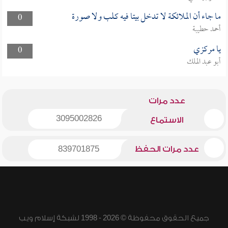
ما جاء أن الملائكة لا تدخل بيتا فيه كلب ولا صورة
0
أحمد حطيبة
يا مركزي
0
أبو عبد الملك
عدد مرات
3095002826
الاستماع
عدد مرات الحفظ
839701875
جميع الحقوق محفوظة © 2026 - 1998 لشبكة إسلام ويب