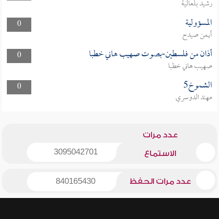
رشيد بلعالية
المسؤولية
0
أيمن صيدح
أذان من فلسطين-بصوت صهيب هاني خطبا
0
صهيب هاني خطبا
الشموخ5
0
مهند الدوسري
عدد مرات
3095042701
الاستماع
عدد مرات الحفظ
840165430