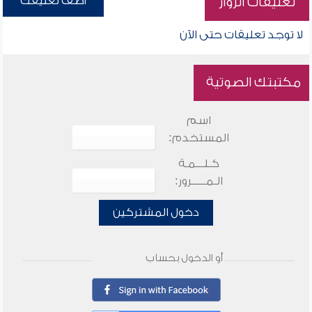
أضف تعليقك
تعليقات الزوار
لا توجد تعليقات حتى الآن
مكتبتك الصوتية
اسم
المستخدم:
كـلـــمـة
الـمـــــرور:
دخول المشتركين
أو الدخول بحساب