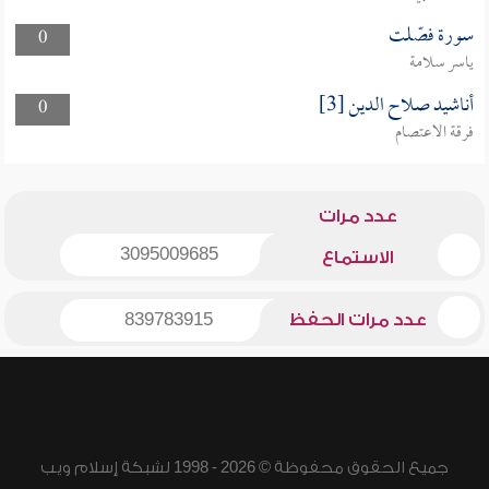
سورة فصّلت
0
ياسر سلامة
أناشيد صلاح الدين [3]
0
فرقة الاعتصام
عدد مرات
3095009685
الاستماع
عدد مرات الحفظ
839783915
جميع الحقوق محفوظة © 2026 - 1998 لشبكة إسلام ويب