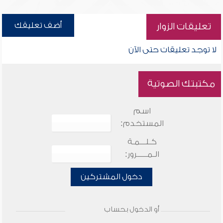
أضف تعليقك
تعليقات الزوار
لا توجد تعليقات حتى الآن
مكتبتك الصوتية
اسم
المستخدم:
كـلـــمـة
الـمـــــرور:
دخول المشتركين
أو الدخول بحساب