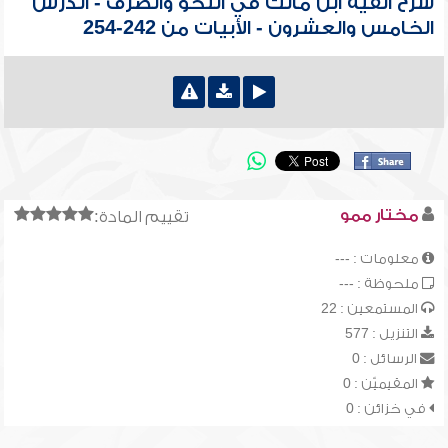
شرح ألفية ابن مالك في النحو والصرف - الدرس
الخامس والعشرون - الأبيات من 242-254
مختار ممو
تقييم المادة:
معلومات : ---
ملحوظة : ---
المستمعين : 22
التنزيل : 577
الرسائل : 0
المقيميّن : 0
في خزائن : 0