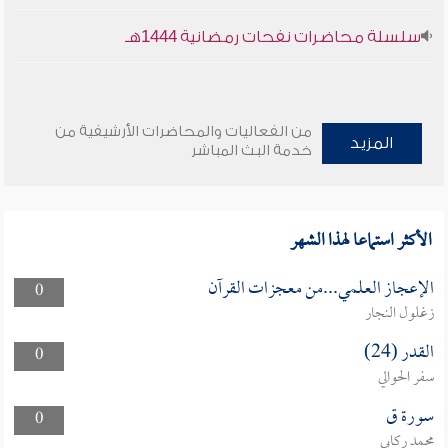
سلسلة محاضرات نفحات رمضانية 1444هـ
من الفعاليات والمحاضرات الأرشيفية من
المزيد
خدمة البث المباشر
الأكثر استماعا لهذا الشهر
الإعجاز العلمي...من معجزات القرآن
0
زغلول النجار
القدر (24)
0
سفر الحوالي
سورة ق
0
محمد ركابي